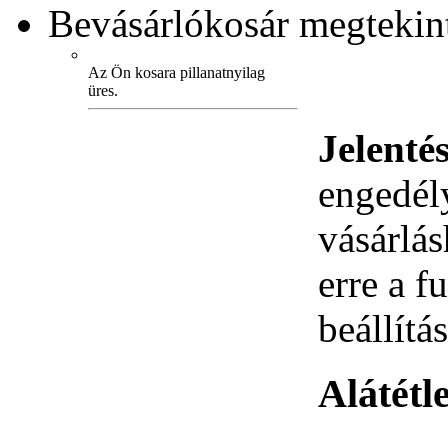
Bevásárlókosár
megtekint
Az Ön kosara pillanatnyilag
üres.
Jelenté
engedély
vásárlá
erre a 
beállítás
Alátétl