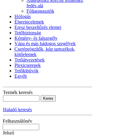
Alátétlemez korcolt fémlemez
fedés alá
Fóliaragasztók
Hófogás
Élgerincelemek
Eresz beszellőzés elemei
Tetőbiztonság
Kémény- és falszegély
Vápa és más bádogos szegélyek
Cseréprögzítők, kúp tartozékok,
kötőelemek
Tetőátvezetések
Plexicserepek
Tetőkibúvók
Egyéb
Termék keresés
Haladó keresés
Felhasználónév
Jelszó