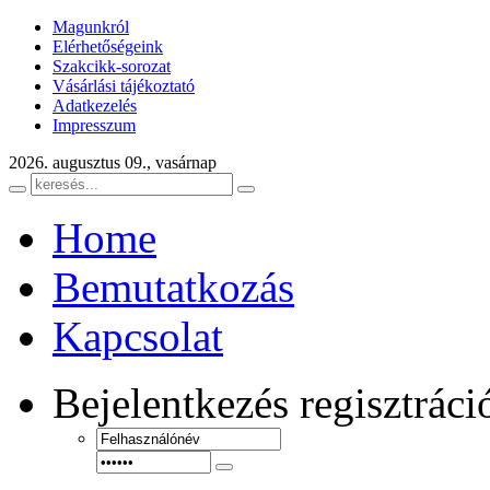
Magunkról
Elérhetőségeink
Szakcikk-sorozat
Vásárlási tájékoztató
Adatkezelés
Impresszum
2026. augusztus 09., vasárnap
Home
Bemutatkozás
Kapcsolat
Bejelentkezés
regisztráci