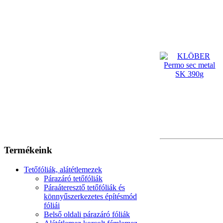
Termékeink
Tetőfóliák, alátétlemezek
Párazáró tetőfóliák
Páraáteresztő tetőfóliák és
könnyűszerkezetes építésmód
fóliái
Belső oldali párazáró fóliák