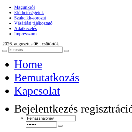
Magunkról
Elérhetőségeink
Szakcikk-sorozat
Vásárlási tájékoztató
Adatkezelés
Impresszum
2026. augusztus 06., csütörtök
Home
Bemutatkozás
Kapcsolat
Bejelentkezés
regisztráci