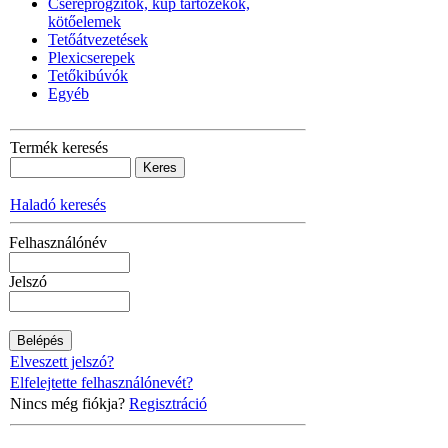
Cseréprögzítők, kúp tartozékok,
kötőelemek
Tetőátvezetések
Plexicserepek
Tetőkibúvók
Egyéb
Termék keresés
Haladó keresés
Felhasználónév
Jelszó
Elveszett jelszó?
Elfelejtette felhasználónevét?
Nincs még fiókja?
Regisztráció