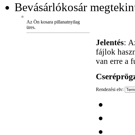
Bevásárlókosár
megtekint
Az Ön kosara pillanatnyilag
üres.
Jelentés
: A
fájlok hasz
van erre a 
Cseréprögz
Rendezési elv: