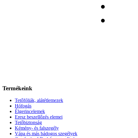
Termékeink
Tetőfóliák, alátétlemezek
Hófogás
Élgerincelemek
Eresz beszellőzés elemei
Tetőbiztonság
Kémény- és falszegély
Vápa és más bádogos szegélyek