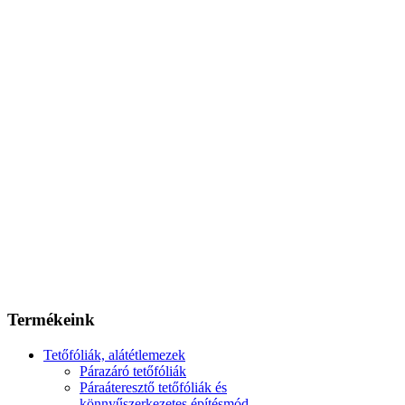
Termékeink
Tetőfóliák, alátétlemezek
Párazáró tetőfóliák
Páraáteresztő tetőfóliák és
könnyűszerkezetes építésmód