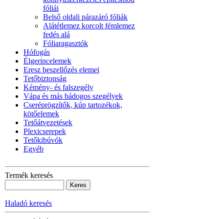
fóliái
Belső oldali párazáró fóliák
Alátétlemez korcolt fémlemez
fedés alá
Fóliaragasztók
Hófogás
Élgerincelemek
Eresz beszellőzés elemei
Tetőbiztonság
Kémény- és falszegély
Vápa és más bádogos szegélyek
Cseréprögzítők, kúp tartozékok,
kötőelemek
Tetőátvezetések
Plexicserepek
Tetőkibúvók
Egyéb
Termék keresés
Haladó keresés