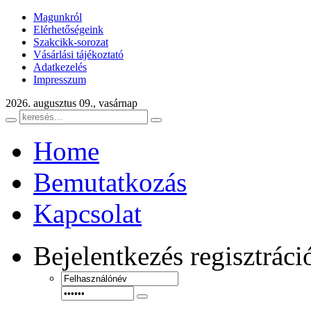
Magunkról
Elérhetőségeink
Szakcikk-sorozat
Vásárlási tájékoztató
Adatkezelés
Impresszum
2026. augusztus 09., vasárnap
Home
Bemutatkozás
Kapcsolat
Bejelentkezés
regisztráci