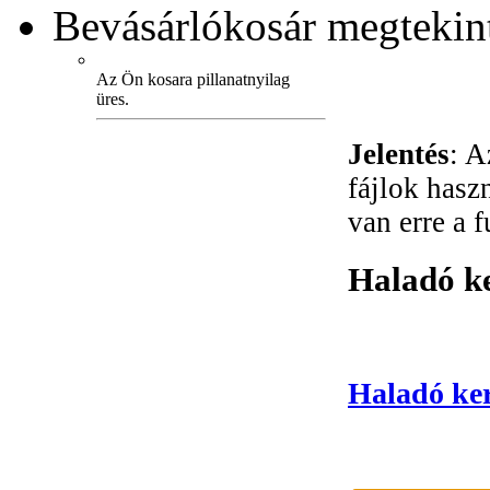
Bevásárlókosár
megtekint
Az Ön kosara pillanatnyilag
üres.
Jelentés
: A
fájlok hasz
van erre a 
Haladó ke
Haladó ker