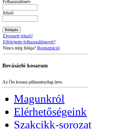
Felhasználónév
Jelszó
Elveszett jelszó?
Elfelejtette felhasználónevét?
Nincs még fiókja?
Regisztráció
Bevásárló
kosaram
Az Ön kosara pillanatnyilag üres.
Magunkról
Elérhetőségeink
Szakcikk-sorozat