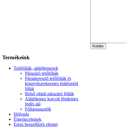
Termékeink
Tetőfóliák, alátétlemezek
Párazáró tetőfóliák
Páraáteresztő tetőfóliák és
könnyűszerkezetes építésmód
fóliái
Belső oldali párazáró fóliák
Alátétlemez korcolt fémlemez
fedés alá
Fóliaragasztók
Hófogás
Élgerincelemek
Eresz beszellőzés elemei