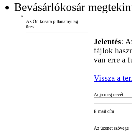
Bevásárlókosár
megtekint
Az Ön kosara pillanatnyilag
üres.
Jelentés
: A
fájlok hasz
van erre a 
Vissza a te
Adja meg nevét
E-mail cím
Az üzenet szövege