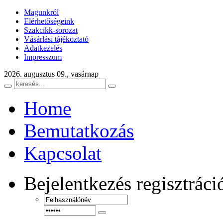
Magunkról
Elérhetőségeink
Szakcikk-sorozat
Vásárlási tájékoztató
Adatkezelés
Impresszum
2026. augusztus 09., vasárnap
Home
Bemutatkozás
Kapcsolat
Bejelentkezés
regisztráci