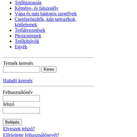
Tetőbiztonság
Kémény- és falszegély
Vápa és más bádogos szegélyek
Cseréprögzítők, kúp tartozékok,
kötőelemek
Tetőátvezetések
Plexicserepek
Tetőkibúvók
Egyéb
Termék keresés
Haladó keresés
Felhasználónév
Jelszó
Elveszett jelszó?
Elfelejtette felhasználónevét?