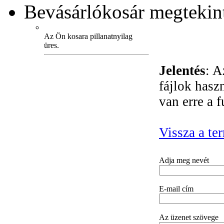
Bevásárlókosár
megtekint
Az Ön kosara pillanatnyilag
üres.
Jelentés
: A
fájlok hasz
van erre a 
Vissza a te
Adja meg nevét
E-mail cím
Az üzenet szövege