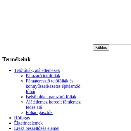
Termékeink
Tetőfóliák, alátétlemezek
Párazáró tetőfóliák
Páraáteresztő tetőfóliák és
könnyűszerkezetes építésmód
fóliái
Belső oldali párazáró fóliák
Alátétlemez korcolt fémlemez
fedés alá
Fóliaragasztók
Hófogás
Élgerincelemek
Eresz beszellőzés elemei