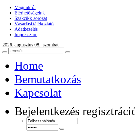
Magunkról
Elérhetőségeink
Szakcikk-sorozat
Vásárlási tájékoztató
Adatkezelés
Impresszum
2026. augusztus 08., szombat
Home
Bemutatkozás
Kapcsolat
Bejelentkezés
regisztráci