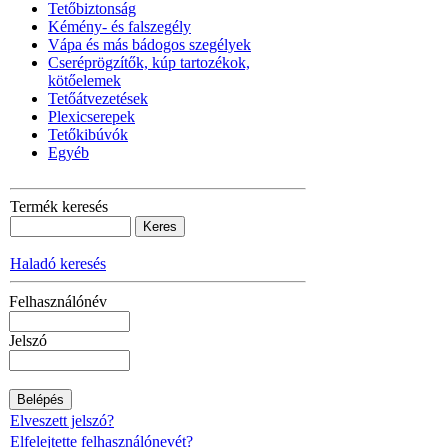
Tetőbiztonság
Kémény- és falszegély
Vápa és más bádogos szegélyek
Cseréprögzítők, kúp tartozékok,
kötőelemek
Tetőátvezetések
Plexicserepek
Tetőkibúvók
Egyéb
Termék keresés
Haladó keresés
Felhasználónév
Jelszó
Elveszett jelszó?
Elfelejtette felhasználónevét?