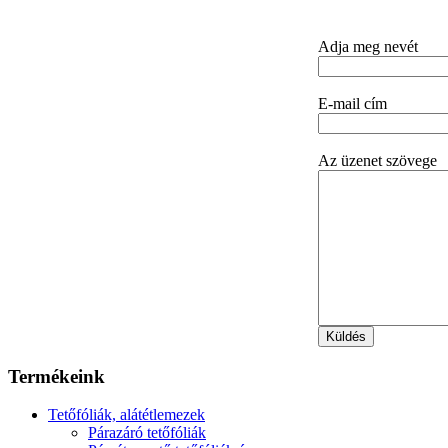
Adja meg nevét
E-mail cím
Az üzenet szövege
Termékeink
Tetőfóliák, alátétlemezek
Párazáró tetőfóliák