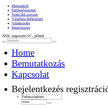
Magunkról
Elérhetőségeink
Szakcikk-sorozat
Vásárlási tájékoztató
Adatkezelés
Impresszum
2026. augusztus 07., péntek
Home
Bemutatkozás
Kapcsolat
Bejelentkezés
regisztráci