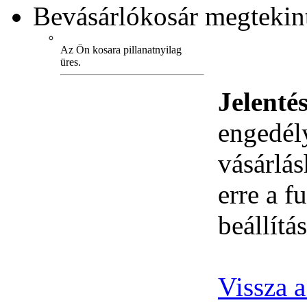
Bevásárlókosár
megtekint
Az Ön kosara pillanatnyilag
üres.
Jelenté
engedély
vásárlá
erre a 
beállítás
Vissza 