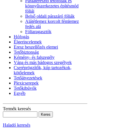
Páraáteresztő tetőfóliák és
könnyűszerkezetes építésmód
fóliái
Belső oldali párazáró fóliák
Alátétlemez korcolt fémlemez
fedés alá
Fóliaragasztók
Hófogás
Élgerincelemek
Eresz beszellőzés elemei
Tetőbiztonság
Kémény- és falszegély
Vápa és más bádogos szegélyek
Cseréprögzítők, kúp tartozékok,
kötőelemek
Tetőátvezetések
Plexicserepek
Tetőkibúvók
Egyéb
Termék keresés
Haladó keresés