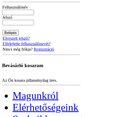
Felhasználónév
Jelszó
Elveszett jelszó?
Elfelejtette felhasználónevét?
Nincs még fiókja?
Regisztráció
Bevásárló
kosaram
Az Ön kosara pillanatnyilag üres.
Magunkról
Elérhetőségeink