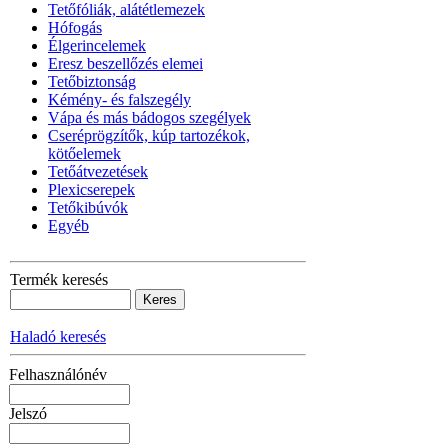
Tetőfóliák, alátétlemezek
Hófogás
Élgerincelemek
Eresz beszellőzés elemei
Tetőbiztonság
Kémény- és falszegély
Vápa és más bádogos szegélyek
Cseréprögzítők, kúp tartozékok,
kötőelemek
Tetőátvezetések
Plexicserepek
Tetőkibúvók
Egyéb
Termék keresés
Haladó keresés
Felhasználónév
Jelszó