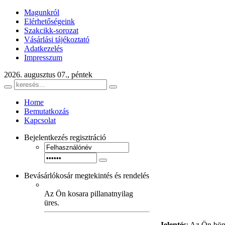
Magunkról
Elérhetőségeink
Szakcikk-sorozat
Vásárlási tájékoztató
Adatkezelés
Impresszum
2026. augusztus 07., péntek
Home
Bemutatkozás
Kapcsolat
Bejelentkezés
regisztráció
Bevásárlókosár
megtekintés és rendelés
Az Ön kosara pillanatnyilag
üres.
Jelentés
: Az Ön bön