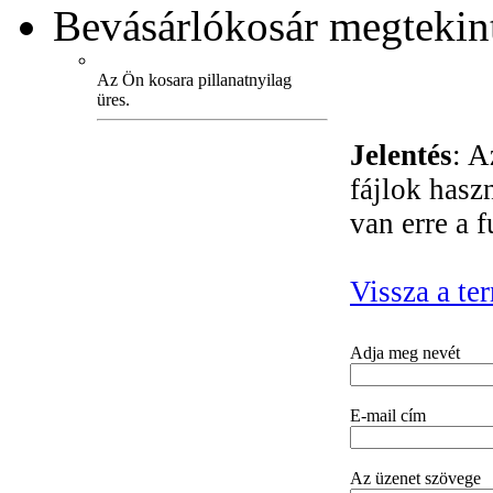
Bevásárlókosár
megtekint
Az Ön kosara pillanatnyilag
üres.
Jelentés
: A
fájlok hasz
van erre a 
Vissza a te
Adja meg nevét
E-mail cím
Az üzenet szövege