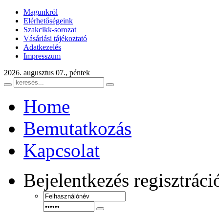
Magunkról
Elérhetőségeink
Szakcikk-sorozat
Vásárlási tájékoztató
Adatkezelés
Impresszum
2026. augusztus 07., péntek
Home
Bemutatkozás
Kapcsolat
Bejelentkezés
regisztráci