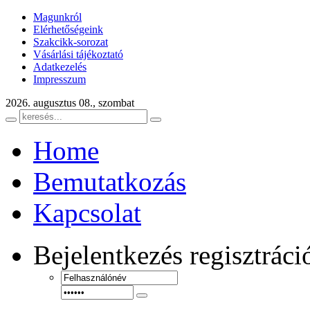
Magunkról
Elérhetőségeink
Szakcikk-sorozat
Vásárlási tájékoztató
Adatkezelés
Impresszum
2026. augusztus 08., szombat
Home
Bemutatkozás
Kapcsolat
Bejelentkezés
regisztráci