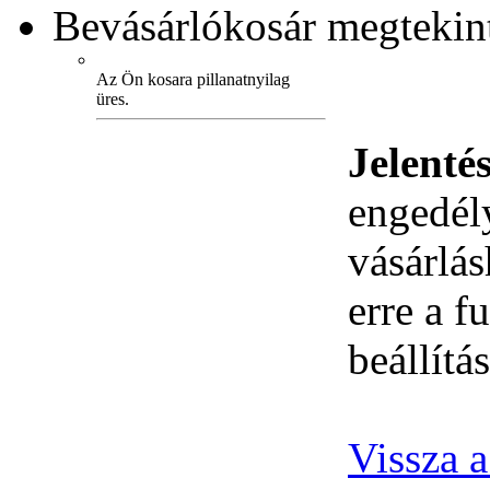
Bevásárlókosár
megtekint
Az Ön kosara pillanatnyilag
üres.
Jelenté
engedély
vásárlá
erre a 
beállítás
Vissza 