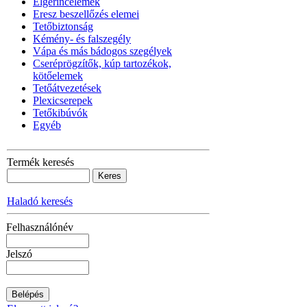
Élgerincelemek
Eresz beszellőzés elemei
Tetőbiztonság
Kémény- és falszegély
Vápa és más bádogos szegélyek
Cseréprögzítők, kúp tartozékok,
kötőelemek
Tetőátvezetések
Plexicserepek
Tetőkibúvók
Egyéb
Termék keresés
Haladó keresés
Felhasználónév
Jelszó