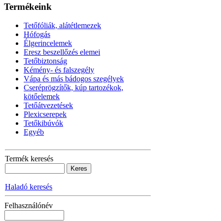
Termékeink
Tetőfóliák, alátétlemezek
Hófogás
Élgerincelemek
Eresz beszellőzés elemei
Tetőbiztonság
Kémény- és falszegély
Vápa és más bádogos szegélyek
Cseréprögzítők, kúp tartozékok,
kötőelemek
Tetőátvezetések
Plexicserepek
Tetőkibúvók
Egyéb
Termék keresés
Haladó keresés
Felhasználónév