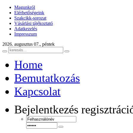
Magunkról
Elérhetőségeink
Szakcikk-sorozat
Vásárlási tájékoztató
Adatkezelés
Impresszum
2026. augusztus 07., péntek
Home
Bemutatkozás
Kapcsolat
Bejelentkezés
regisztráci