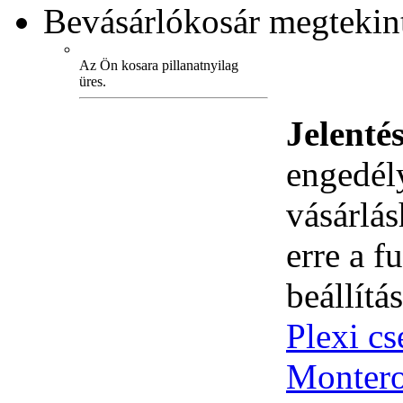
Bevásárlókosár
megtekint
Az Ön kosara pillanatnyilag
üres.
Jelenté
engedély
vásárlá
erre a 
beállítás
Plexi c
Montero