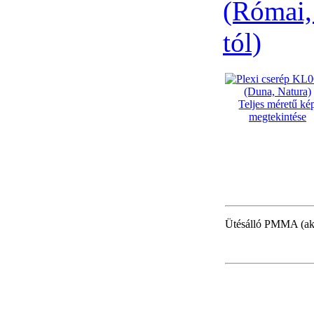
(Római,
tól)
Teljes méretű ké
megtekintése
Ütésálló PMMA (akry