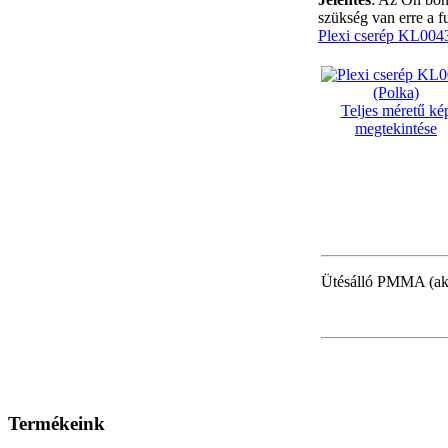
szükség van erre a f
Plexi cserép KL0043
Teljes méretű ké
megtekintése
Ütésálló PMMA (akry
Termékeink