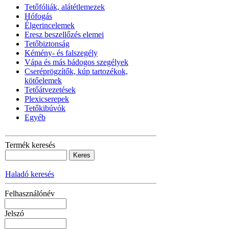
Tetőfóliák, alátétlemezek
Hófogás
Élgerincelemek
Eresz beszellőzés elemei
Tetőbiztonság
Kémény- és falszegély
Vápa és más bádogos szegélyek
Cseréprögzítők, kúp tartozékok,
kötőelemek
Tetőátvezetések
Plexicserepek
Tetőkibúvók
Egyéb
Termék keresés
Haladó keresés
Felhasználónév
Jelszó