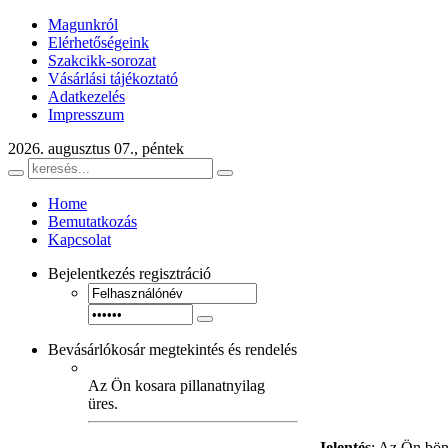
Magunkról
Elérhetőségeink
Szakcikk-sorozat
Vásárlási tájékoztató
Adatkezelés
Impresszum
2026. augusztus 07., péntek
Home
Bemutatkozás
Kapcsolat
Bejelentkezés
regisztráció
Bevásárlókosár
megtekintés és rendelés
Az Ön kosara pillanatnyilag
üres.
Jelentés
: Az Ön bön