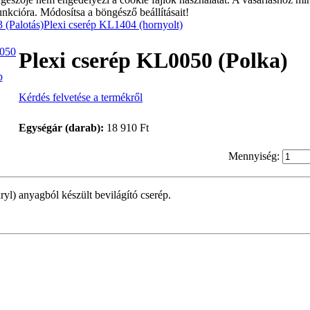
unkcióra. Módosítsa a böngésző beállításait!
 (Palotás)
Plexi cserép KL1404 (hornyolt)
Plexi cserép KL0050 (Polka)
p
Kérdés felvetése a termékről
Egységár (darab):
18 910 Ft
Mennyiség:
l) anyagból készült bevilágító cserép.