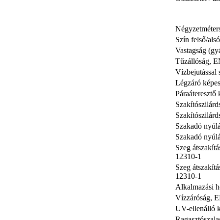
Négyzetméter
Szín felső/alsó
Vastagság (gy
Tűzállóság, 
Vízbejutással
Légzáró képe
Páraáteresztő
Szakítószilár
Szakítószilár
Szakadó nyúlá
Szakadó nyúlá
Szeg átszakít
12310-1
Szeg átszakítá
12310-1
Alkalmazási h
Vízzáróság, 
UV-ellenálló 
Ragasztószala