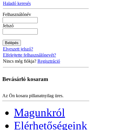
Haladó keresés
Felhasználónév
Jelszó
Elveszett jelszó?
Elfelejtette felhasználónevét?
Nincs még fiókja?
Regisztráció
Bevásárló
kosaram
Az Ön kosara pillanatnyilag üres.
Magunkról
Elérhetőségeink