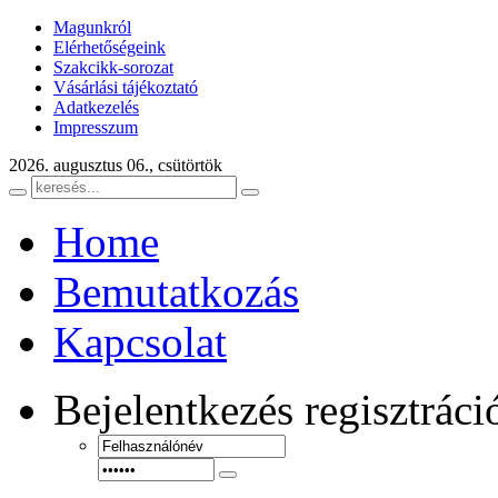
Magunkról
Elérhetőségeink
Szakcikk-sorozat
Vásárlási tájékoztató
Adatkezelés
Impresszum
2026. augusztus 06., csütörtök
Home
Bemutatkozás
Kapcsolat
Bejelentkezés
regisztráci