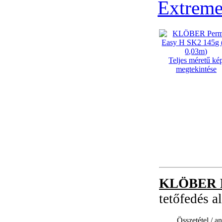
Extreme
Teljes méretű ké
megtekintése
KLÖBER P
tetőfedés al
Összetétel / a