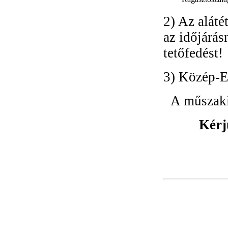
2) Az aláté
az időjárás
tetőfedést!
3) Közép-E
A műszaki
Kérj