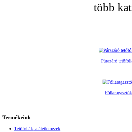
több kat
Párazáró tetőfól
Fóliaragasztók
Termékeink
Tetőfóliák, alátétlemezek