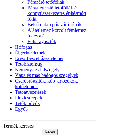
Párazáró tetőfóliák
Páraáteresztő tetőfóliák és
könnyűszerkezetes építésmód
fóliái
Belső oldali párazáró fóliák
Alátétlemez korcolt fémlemez
fedés alá
Fóliaragasztók
Hófogás
Élgerincelemek
Eresz beszellőzés elemei
Tetőbiztonság
Kémény- és falszegély
Vápa és más bádogos szegélyek
Cseréprögzítők, kúp tartozékok,
kötőelemek
Tetőátvezetések
Plexicserepek
Tetőkibúvók
Egyéb
Termék keresés