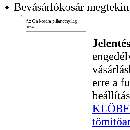
Bevásárlókosár
megtekint
Az Ön kosara pillanatnyilag
üres.
Jelenté
engedély
vásárlá
erre a 
beállítás
KLÖBER 
tömítőa