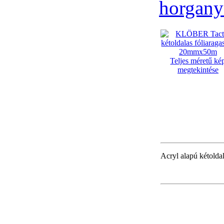
horgany
Teljes méretű ké
megtekintése
Acryl alapú kétoldal