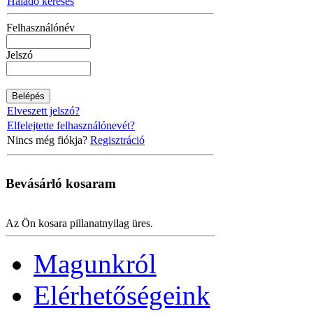
Haladó keresés
Felhasználónév
Jelszó
Elveszett jelszó?
Elfelejtette felhasználónevét?
Nincs még fiókja?
Regisztráció
Bevásárló
kosaram
Az Ön kosara pillanatnyilag üres.
Magunkról
Elérhetőségeink