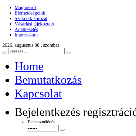
Magunkról
Elérhetőségeink
Szakcikk-sorozat
Vásárlási tájékoztató
Adatkezelés
Impresszum
2026. augusztus 08., szombat
Home
Bemutatkozás
Kapcsolat
Bejelentkezés
regisztráci