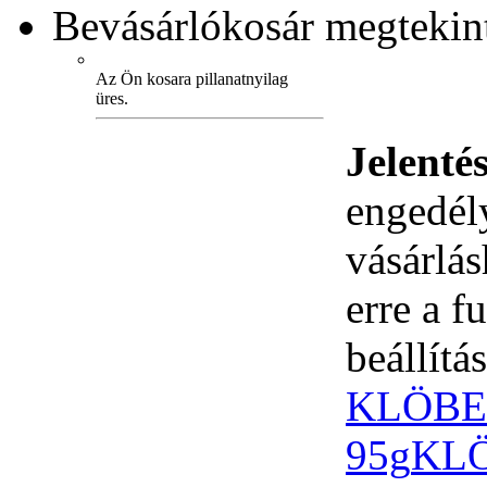
Bevásárlókosár
megtekint
Az Ön kosara pillanatnyilag
üres.
Jelenté
engedély
vásárlá
erre a 
beállítás
KLÖBER
95g
KLÖ