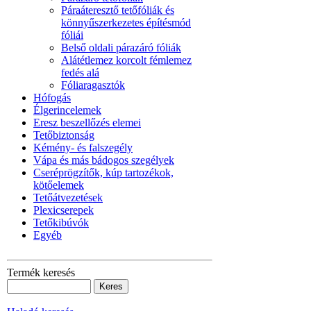
Páraáteresztő tetőfóliák és
könnyűszerkezetes építésmód
fóliái
Belső oldali párazáró fóliák
Alátétlemez korcolt fémlemez
fedés alá
Fóliaragasztók
Hófogás
Élgerincelemek
Eresz beszellőzés elemei
Tetőbiztonság
Kémény- és falszegély
Vápa és más bádogos szegélyek
Cseréprögzítők, kúp tartozékok,
kötőelemek
Tetőátvezetések
Plexicserepek
Tetőkibúvók
Egyéb
Termék keresés