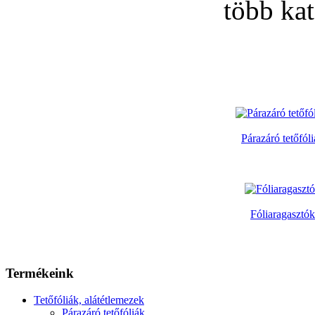
több kat
Párazáró tetőfól
Fóliaragasztók
Termékeink
Tetőfóliák, alátétlemezek
Párazáró tetőfóliák