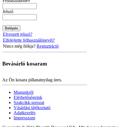
Felhasználónév
Jelszó
Elveszett jelszó?
Elfelejtette felhasználónevét?
Nincs még fiókja?
Regisztráció
Bevásárló
kosaram
Az Ön kosara pillanatnyilag üres.
Magunkról
Elérhetőségeink
Szakcikk-sorozat
Vásárlási tájékoztató
Adatkezelés
Impresszum