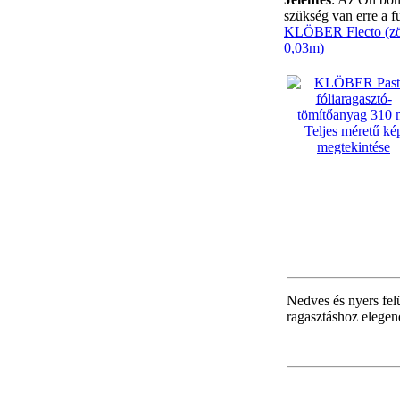
szükség van erre a f
KLÖBER Flecto (zöld
0,03m)
Teljes méretű ké
megtekintése
Nedves és nyers fel
ragasztáshoz elegen