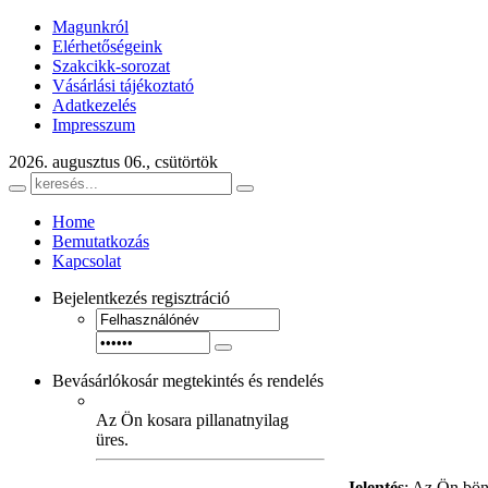
Magunkról
Elérhetőségeink
Szakcikk-sorozat
Vásárlási tájékoztató
Adatkezelés
Impresszum
2026. augusztus 06., csütörtök
Home
Bemutatkozás
Kapcsolat
Bejelentkezés
regisztráció
Bevásárlókosár
megtekintés és rendelés
Az Ön kosara pillanatnyilag
üres.
Jelentés
: Az Ön bön