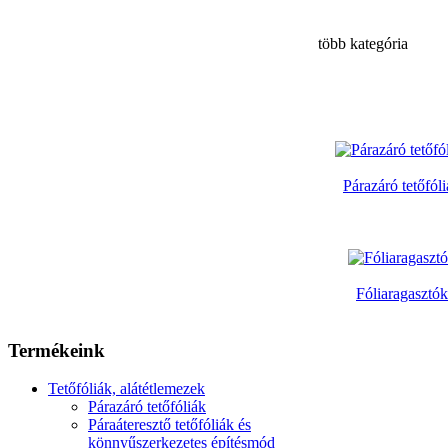
több kategória
Párazáró tetőfól
Fóliaragasztók
Termékeink
Tetőfóliák, alátétlemezek
Párazáró tetőfóliák
Páraáteresztő tetőfóliák és
könnyűszerkezetes építésmód