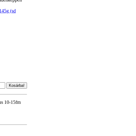
45g (sd
tus 10-15fm