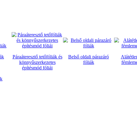
iák
Páraáteresztő tetőfóliák és
Belső oldali párazáró
Alátétle
könnyűszerkezetes
fóliák
fémleme
építésmód fóliái