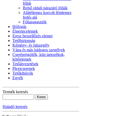
fóliái
Belső oldali párazáró fóliák
Alátétlemez korcolt fémlemez
fedés alá
Fóliaragasztók
Hófogás
Élgerincelemek
Eresz beszellőzés elemei
Tetőbiztonság
Kémény- és falszegély
Vápa és más bádogos szegélyek
Cseréprögzítők, kúp tartozékok,
kötőelemek
Tetőátvezetések
Plexicserepek
Tetőkibúvók
Egyéb
Termék keresés
Haladó keresés