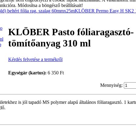
unkcióra. Módosítsa a böngésző beállításait!
) beltéri fólia rag. szalag 60mmx25m
KLÖBER Permo Easy H SK2 1
KLÖBER Pasto fóliaragasztó-
tömítőanyag 310 ml
p
Kérdés felvetése a termékről
Egységár (kartus):
6 350 Ft
Mennyiség:
ületekhez is jól tapadó MS polymer alapú általános fóliaragasztó. 1 kar
dő.