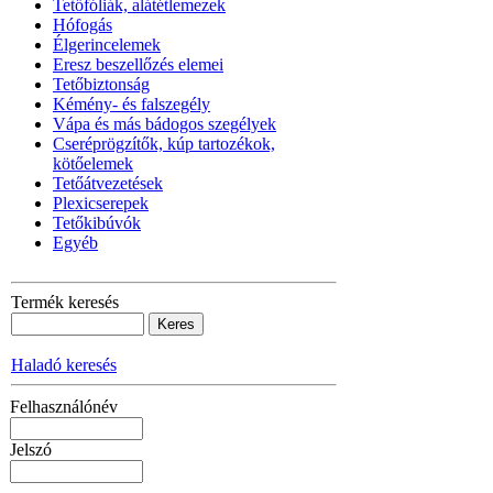
Tetőfóliák, alátétlemezek
Hófogás
Élgerincelemek
Eresz beszellőzés elemei
Tetőbiztonság
Kémény- és falszegély
Vápa és más bádogos szegélyek
Cseréprögzítők, kúp tartozékok,
kötőelemek
Tetőátvezetések
Plexicserepek
Tetőkibúvók
Egyéb
Termék keresés
Haladó keresés
Felhasználónév
Jelszó