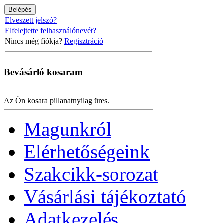
Elveszett jelszó?
Elfelejtette felhasználónevét?
Nincs még fiókja?
Regisztráció
Bevásárló
kosaram
Az Ön kosara pillanatnyilag üres.
Magunkról
Elérhetőségeink
Szakcikk-sorozat
Vásárlási tájékoztató
Adatkezelés