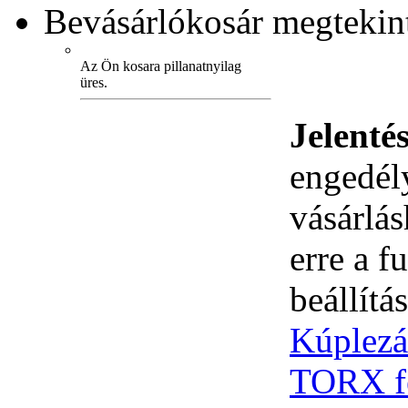
Bevásárlókosár
megtekint
Az Ön kosara pillanatnyilag
üres.
Jelenté
engedély
vásárlá
erre a 
beállítás
Kúplez
TORX f