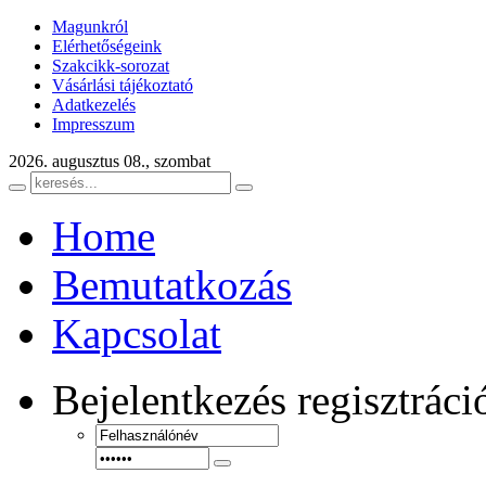
Magunkról
Elérhetőségeink
Szakcikk-sorozat
Vásárlási tájékoztató
Adatkezelés
Impresszum
2026. augusztus 08., szombat
Home
Bemutatkozás
Kapcsolat
Bejelentkezés
regisztráci