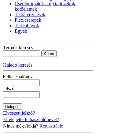
Cseréprögzítők, kúp tartozékok,
kötőelemek
Tetőátvezetések
Plexicserepek
Tetőkibúvók
Egyéb
Termék keresés
Haladó keresés
Felhasználónév
Jelszó
Elveszett jelszó?
Elfelejtette felhasználónevét?
Nincs még fiókja?
Regisztráció