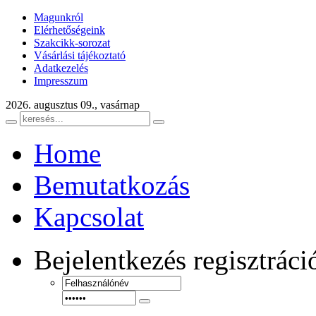
Magunkról
Elérhetőségeink
Szakcikk-sorozat
Vásárlási tájékoztató
Adatkezelés
Impresszum
2026. augusztus 09., vasárnap
Home
Bemutatkozás
Kapcsolat
Bejelentkezés
regisztráci