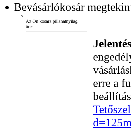
Bevásárlókosár
megtekint
Az Ön kosara pillanatnyilag
üres.
Jelenté
engedély
vásárlá
erre a 
beállítás
Tetőszel
d=125