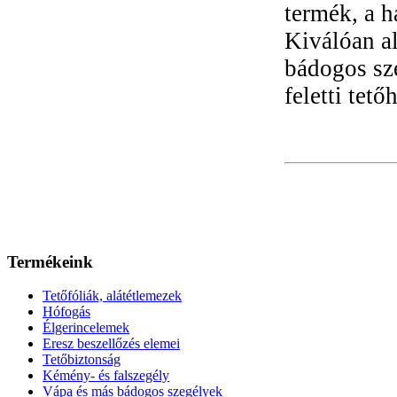
termék, a h
Kiválóan a
bádogos sze
feletti tet
Termékeink
Tetőfóliák, alátétlemezek
Hófogás
Élgerincelemek
Eresz beszellőzés elemei
Tetőbiztonság
Kémény- és falszegély
Vápa és más bádogos szegélyek