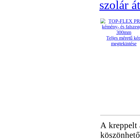
szolár á
Teljes méretű ké
megtekintése
A kreppelt
köszönhető