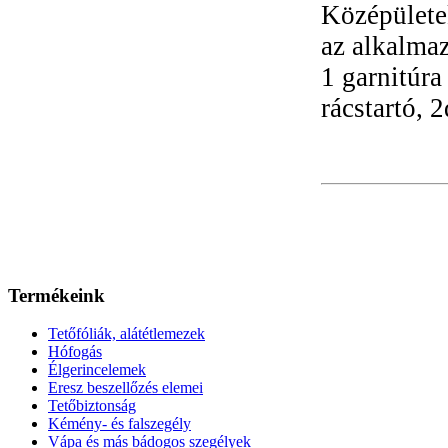
Középületek
az alkalmaz
1 garnitúra
rácstartó, 
Termékeink
Tetőfóliák, alátétlemezek
Hófogás
Élgerincelemek
Eresz beszellőzés elemei
Tetőbiztonság
Kémény- és falszegély
Vápa és más bádogos szegélyek