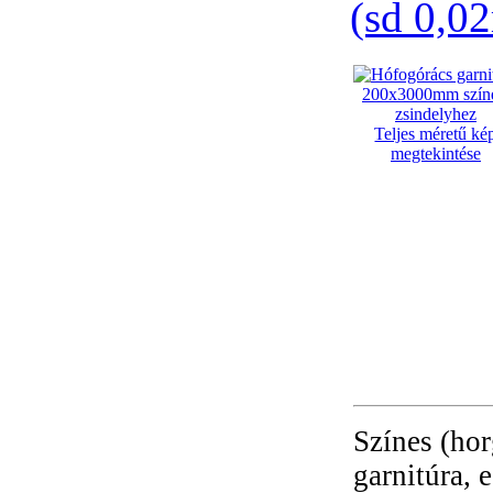
(sd 0,0
Teljes méretű ké
megtekintése
Színes (hor
garnitúra, 