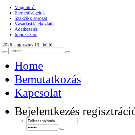
Magunkról
Elérhetőségeink
Szakcikk-sorozat
Vásárlási tájékoztató
Adatkezelés
Impresszum
2026. augusztus 10., hétfő
Home
Bemutatkozás
Kapcsolat
Bejelentkezés
regisztráci