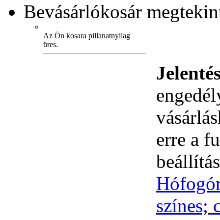
Bevásárlókosár
megtekint
Az Ön kosara pillanatnyilag
üres.
Jelenté
engedély
vásárlá
erre a 
beállítás
Hófogór
színes; 