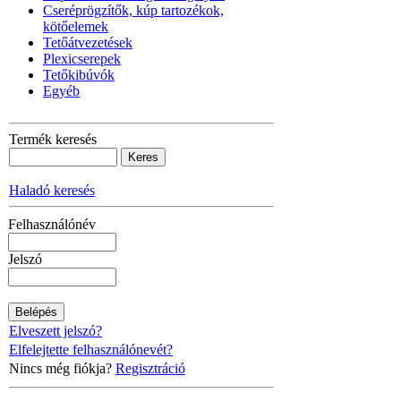
Cseréprögzítők, kúp tartozékok,
kötőelemek
Tetőátvezetések
Plexicserepek
Tetőkibúvók
Egyéb
Termék keresés
Haladó keresés
Felhasználónév
Jelszó
Elveszett jelszó?
Elfelejtette felhasználónevét?
Nincs még fiókja?
Regisztráció