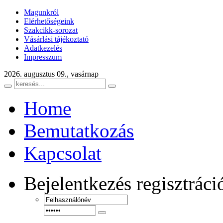
Magunkról
Elérhetőségeink
Szakcikk-sorozat
Vásárlási tájékoztató
Adatkezelés
Impresszum
2026. augusztus 09., vasárnap
Home
Bemutatkozás
Kapcsolat
Bejelentkezés
regisztráci