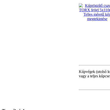
Teljes méretű ké
megtekintése
Kúpvégek (utolsó kú
vagy a teljes kúpcse