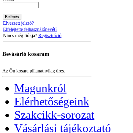
Elveszett jelszó?
Elfelejtette felhasználónevét?
Nincs még fiókja?
Regisztráció
Bevásárló
kosaram
Az Ön kosara pillanatnyilag üres.
Magunkról
Elérhetőségeink
Szakcikk-sorozat
Vásárlási tájékoztató