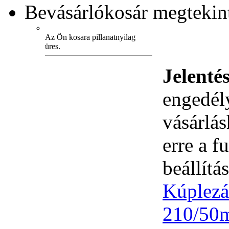
Bevásárlókosár
megtekint
Az Ön kosara pillanatnyilag
üres.
Jelenté
engedély
vásárlá
erre a 
beállítás
Kúplez
210/50m