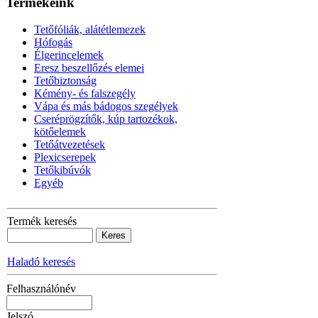
Termékeink
Tetőfóliák, alátétlemezek
Hófogás
Élgerincelemek
Eresz beszellőzés elemei
Tetőbiztonság
Kémény- és falszegély
Vápa és más bádogos szegélyek
Cseréprögzítők, kúp tartozékok,
kötőelemek
Tetőátvezetések
Plexicserepek
Tetőkibúvók
Egyéb
Termék keresés
Haladó keresés
Felhasználónév
Jelszó