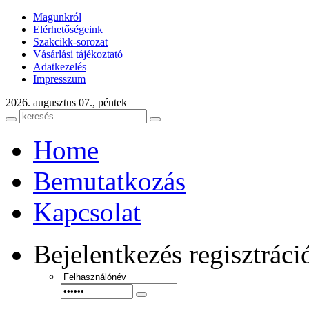
Magunkról
Elérhetőségeink
Szakcikk-sorozat
Vásárlási tájékoztató
Adatkezelés
Impresszum
2026. augusztus 07., péntek
Home
Bemutatkozás
Kapcsolat
Bejelentkezés
regisztráci