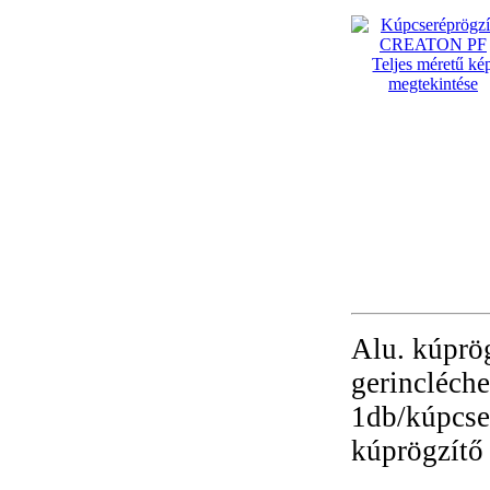
Teljes méretű ké
megtekintése
Alu. kúprö
gerincléche
1db/kúpcse
kúprögzítő 