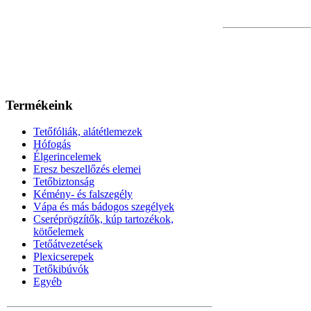
Termékeink
Tetőfóliák, alátétlemezek
Hófogás
Élgerincelemek
Eresz beszellőzés elemei
Tetőbiztonság
Kémény- és falszegély
Vápa és más bádogos szegélyek
Cseréprögzítők, kúp tartozékok,
kötőelemek
Tetőátvezetések
Plexicserepek
Tetőkibúvók
Egyéb