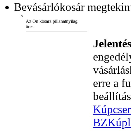
Bevásárlókosár
megtekint
Az Ön kosara pillanatnyilag
üres.
Jelenté
engedély
vásárlá
erre a 
beállítás
Kúpcse
BZ
Kúpl