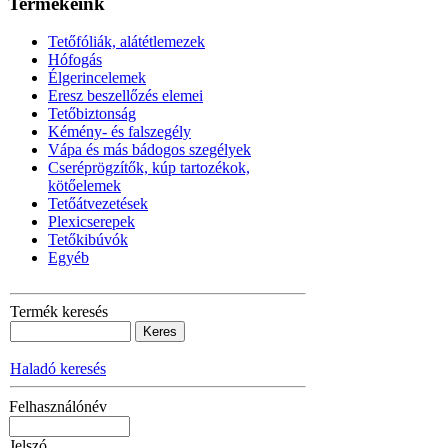
Termékeink
Tetőfóliák, alátétlemezek
Hófogás
Élgerincelemek
Eresz beszellőzés elemei
Tetőbiztonság
Kémény- és falszegély
Vápa és más bádogos szegélyek
Cseréprögzítők, kúp tartozékok,
kötőelemek
Tetőátvezetések
Plexicserepek
Tetőkibúvók
Egyéb
Termék keresés
Haladó keresés
Felhasználónév
Jelszó