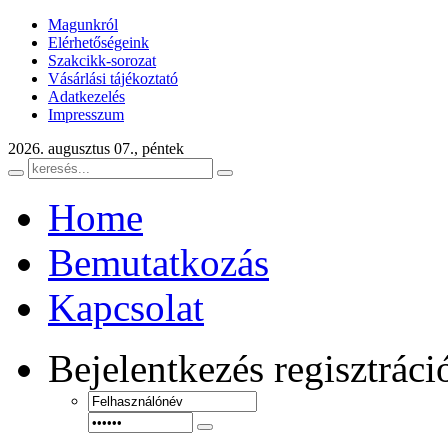
Magunkról
Elérhetőségeink
Szakcikk-sorozat
Vásárlási tájékoztató
Adatkezelés
Impresszum
2026. augusztus 07., péntek
Home
Bemutatkozás
Kapcsolat
Bejelentkezés
regisztráci