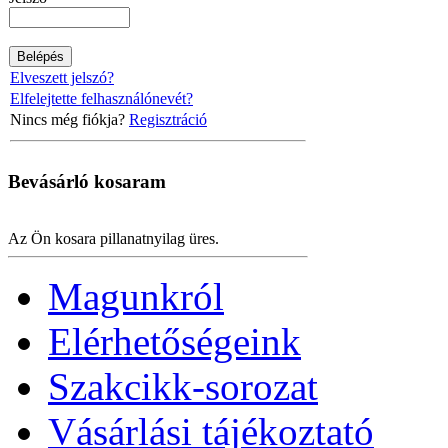
Elveszett jelszó?
Elfelejtette felhasználónevét?
Nincs még fiókja?
Regisztráció
Bevásárló
kosaram
Az Ön kosara pillanatnyilag üres.
Magunkról
Elérhetőségeink
Szakcikk-sorozat
Vásárlási tájékoztató