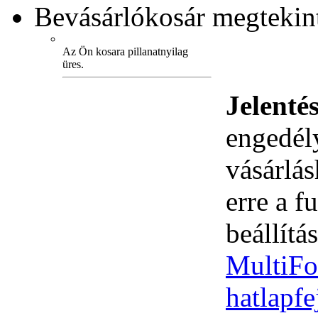
Bevásárlókosár
megtekint
Az Ön kosara pillanatnyilag
üres.
Jelenté
engedély
vásárlá
erre a 
beállítás
MultiFo
hatlapf