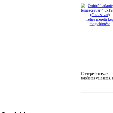
Teljes méretű ké
megtekintése
Cserepeslemezek, t
tökéletes választás.