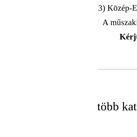
3) Közép-E
A műszaki
Kérj
több kat