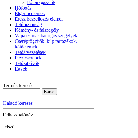
Fóliaragasztók
Hófogás
Élgerincelemek
Eresz beszellőzés elemei
Tetőbiztonság
Kémény- és falszegély
Vápa és más bádogos szegélyek
Cseréprögzítők, kúp tartozékok,
kötőelemek
Tetőátvezetések
Plexicserepek
Tetőkibúvók
Egyéb
Termék keresés
Haladó keresés
Felhasználónév
Jelszó