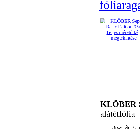
fóliara
Teljes méretű ké
megtekintése
KLÖBER Se
alátétfólia
Összetétel / a