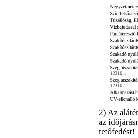
Négyzetméter
Szín felső/alsó
Tűzállóság, 
Vízbejutással
Páraáteresztő
Szakítószilár
Szakítószilár
Szakadó nyúlá
Szakadó nyúlá
Szeg átszakít
12310-1
Szeg átszakítá
12310-1
Alkalmazási h
UV-ellenálló 
2) Az aláté
az időjárás
tetőfedést!