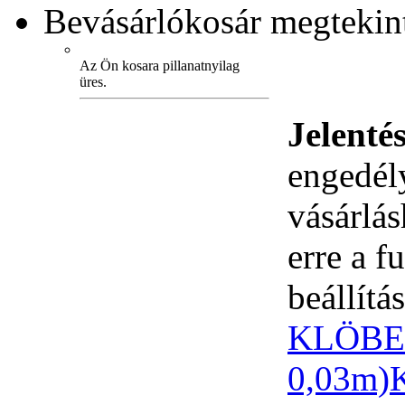
Bevásárlókosár
megtekint
Az Ön kosara pillanatnyilag
üres.
Jelenté
engedély
vásárlá
erre a 
beállítás
KLÖBER
0,03m)