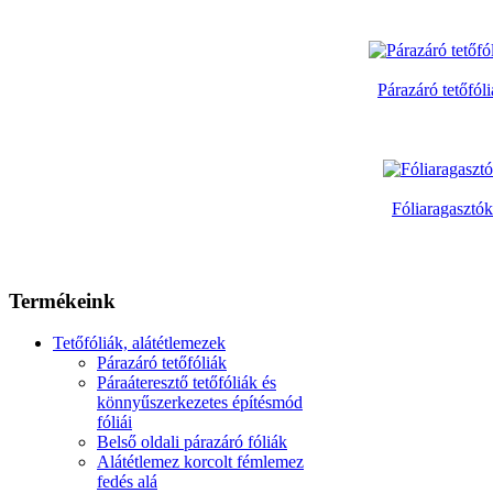
Párazáró tetőfól
Fóliaragasztók
Termékeink
Tetőfóliák, alátétlemezek
Párazáró tetőfóliák
Páraáteresztő tetőfóliák és
könnyűszerkezetes építésmód
fóliái
Belső oldali párazáró fóliák
Alátétlemez korcolt fémlemez
fedés alá