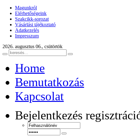
Magunkról
Elérhetőségeink
Szakcikk-sorozat
Vásárlási tájékoztató
Adatkezelés
Impresszum
2026. augusztus 06., csütörtök
Home
Bemutatkozás
Kapcsolat
Bejelentkezés
regisztráci