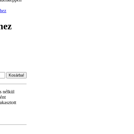
phez
hez
s nélkül
ént
akasztott