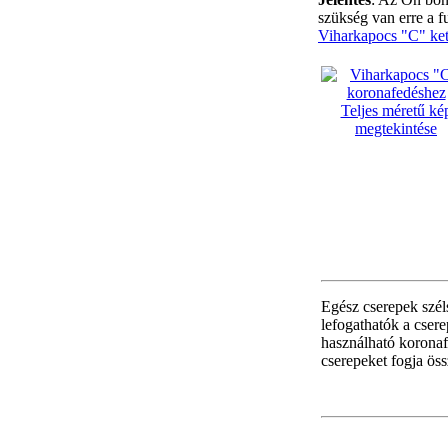
szükség van erre a f
Viharkapocs "C" ke
Teljes méretű ké
megtekintése
Egész cserepek szél
lefogathatók a cser
használható koronaf
cserepeket fogja ös