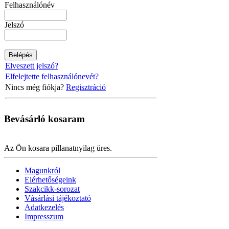
Felhasználónév
Jelszó
Elveszett jelszó?
Elfelejtette felhasználónevét?
Nincs még fiókja?
Regisztráció
Bevásárló
kosaram
Az Ön kosara pillanatnyilag üres.
Magunkról
Elérhetőségeink
Szakcikk-sorozat
Vásárlási tájékoztató
Adatkezelés
Impresszum