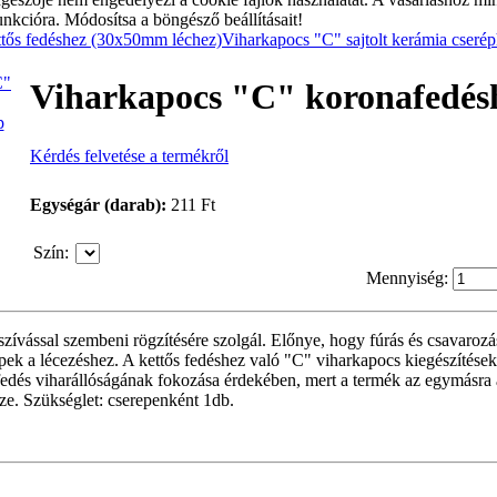
unkcióra. Módosítsa a böngésző beállításait!
ttős fedéshez (30x50mm léchez)
Viharkapocs "C" sajtolt kerámia cseré
Viharkapocs "C" koronafedés
p
Kérdés felvetése a termékről
Egységár (darab):
211 Ft
Szín
:
Mennyiség:
szívással szembeni rögzítésére szolgál. Előnye, hogy fúrás és csavarozá
epek a lécezéshez. A kettős fedéshez való "C" viharkapocs kiegészítések
edés viharállóságának fokozása érdekében, mert a termék az egymásra 
sze. Szükséglet: cserepenként 1db.