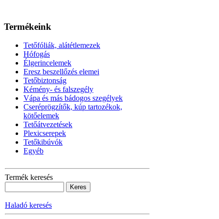
Termékeink
Tetőfóliák, alátétlemezek
Hófogás
Élgerincelemek
Eresz beszellőzés elemei
Tetőbiztonság
Kémény- és falszegély
Vápa és más bádogos szegélyek
Cseréprögzítők, kúp tartozékok,
kötőelemek
Tetőátvezetések
Plexicserepek
Tetőkibúvók
Egyéb
Termék keresés
Haladó keresés