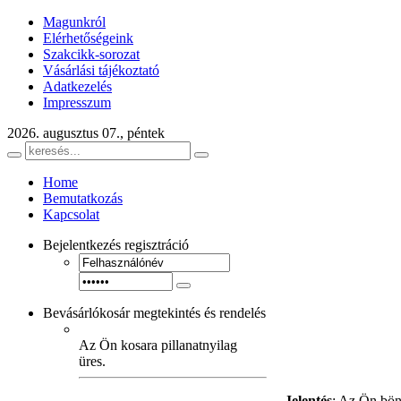
Magunkról
Elérhetőségeink
Szakcikk-sorozat
Vásárlási tájékoztató
Adatkezelés
Impresszum
2026. augusztus 07., péntek
Home
Bemutatkozás
Kapcsolat
Bejelentkezés
regisztráció
Bevásárlókosár
megtekintés és rendelés
Az Ön kosara pillanatnyilag
üres.
Jelentés
: Az Ön bön