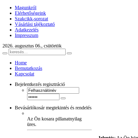
Magunkról
Elérhetőségeink
Szakcikk-sorozat
Vásárlási tájékoztató
Adatkezelés
Impresszum
2026. augusztus 06., csütörtök
Home
Bemutatkozás
Kapcsolat
Bejelentkezés
regisztráció
Bevásárlókosár
megtekintés és rendelés
Az Ön kosara pillanatnyilag
üres.
Jelentés
: Az Ön bön