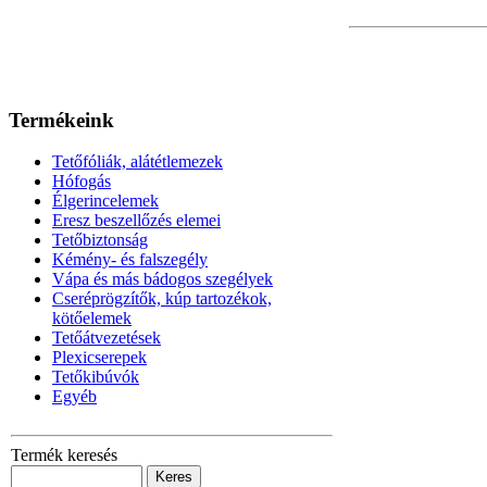
Termékeink
Tetőfóliák, alátétlemezek
Hófogás
Élgerincelemek
Eresz beszellőzés elemei
Tetőbiztonság
Kémény- és falszegély
Vápa és más bádogos szegélyek
Cseréprögzítők, kúp tartozékok,
kötőelemek
Tetőátvezetések
Plexicserepek
Tetőkibúvók
Egyéb
Termék keresés