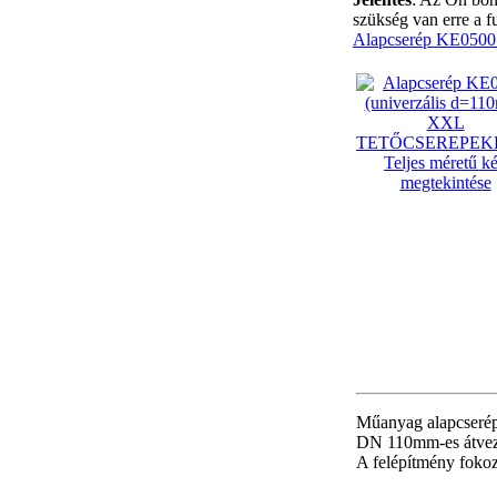
szükség van erre a f
Alapcserép KE0500 
Teljes méretű k
megtekintése
Műanyag alapcserép
DN 110mm-es átveze
A felépítmény fokoz