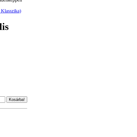
 Klasszika)
is