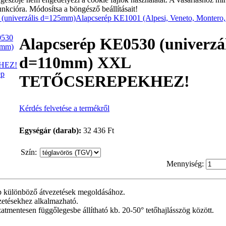
unkcióra. Módosítsa a böngésző beállításait!
(univerzális d=125mm)
Alapcserép KE1001 (Alpesi, Veneto, Montero,
Alapcserép KE0530 (univerzál
d=110mm) XXL
ép
TETŐCSEREPEKHEZ!
Kérdés felvetése a termékről
Egységár (darab):
32 436 Ft
Szín
:
Mennyiség:
 különböző átvezetések megoldásához.
tésekhez alkalmazható.
atmentesen függőlegesbe állítható kb. 20-50° tetőhajlásszög között.