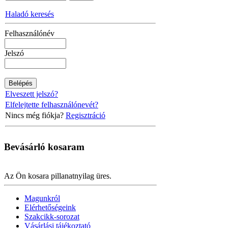
Haladó keresés
Felhasználónév
Jelszó
Elveszett jelszó?
Elfelejtette felhasználónevét?
Nincs még fiókja?
Regisztráció
Bevásárló
kosaram
Az Ön kosara pillanatnyilag üres.
Magunkról
Elérhetőségeink
Szakcikk-sorozat
Vásárlási tájékoztató