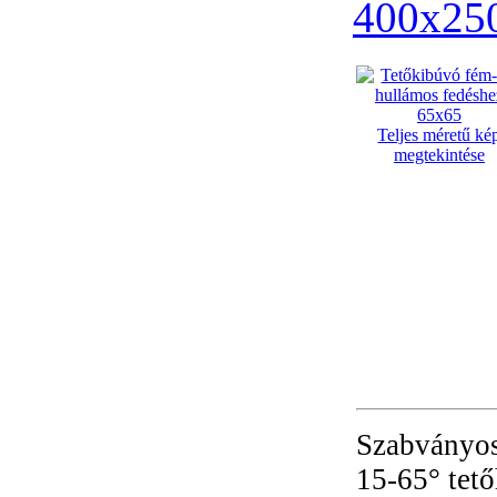
400x25
Teljes méretű ké
megtekintése
Szabványos
15-65° tető