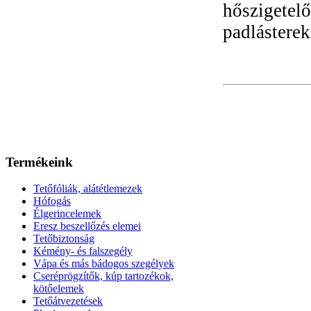
hőszigetelő
padlásterek
Termékeink
Tetőfóliák, alátétlemezek
Hófogás
Élgerincelemek
Eresz beszellőzés elemei
Tetőbiztonság
Kémény- és falszegély
Vápa és más bádogos szegélyek
Cseréprögzítők, kúp tartozékok,
kötőelemek
Tetőátvezetések