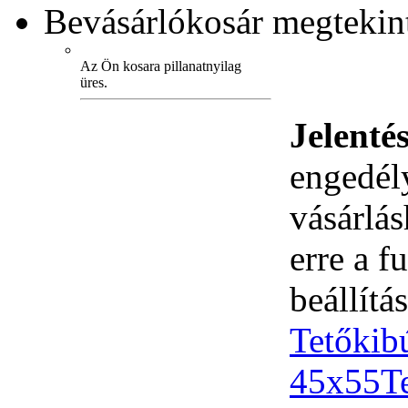
Bevásárlókosár
megtekint
Az Ön kosara pillanatnyilag
üres.
Jelenté
engedély
vásárlá
erre a 
beállítás
Tetőkib
45x55
T