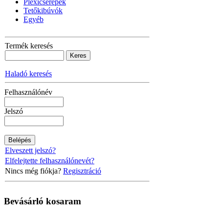
Plexicserepek
Tetőkibúvók
Egyéb
Termék keresés
Haladó keresés
Felhasználónév
Jelszó
Elveszett jelszó?
Elfelejtette felhasználónevét?
Nincs még fiókja?
Regisztráció
Bevásárló
kosaram