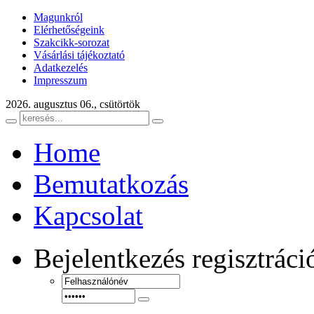
Magunkról
Elérhetőségeink
Szakcikk-sorozat
Vásárlási tájékoztató
Adatkezelés
Impresszum
2026. augusztus 06., csütörtök
Home
Bemutatkozás
Kapcsolat
Bejelentkezés
regisztráci