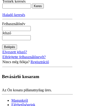
Termék keresés
Haladó keresés
Felhasználónév
Jelszó
Elveszett jelszó?
Elfelejtette felhasználónevét?
Nincs még fiókja?
Regisztráció
Bevásárló
kosaram
Az Ön kosara pillanatnyilag üres.
Magunkról
Elérhetőségeink