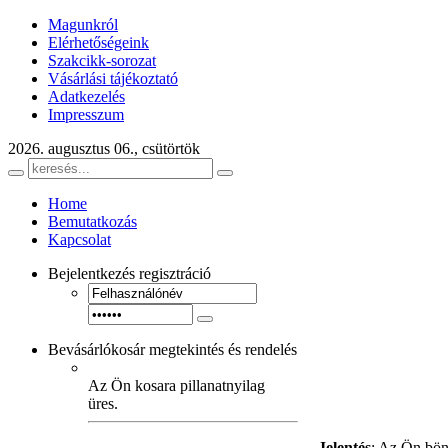
Magunkról
Elérhetőségeink
Szakcikk-sorozat
Vásárlási tájékoztató
Adatkezelés
Impresszum
2026. augusztus 06., csütörtök
Home
Bemutatkozás
Kapcsolat
Bejelentkezés
regisztráció
Bevásárlókosár
megtekintés és rendelés
Az Ön kosara pillanatnyilag
üres.
Jelentés
: Az Ön bön