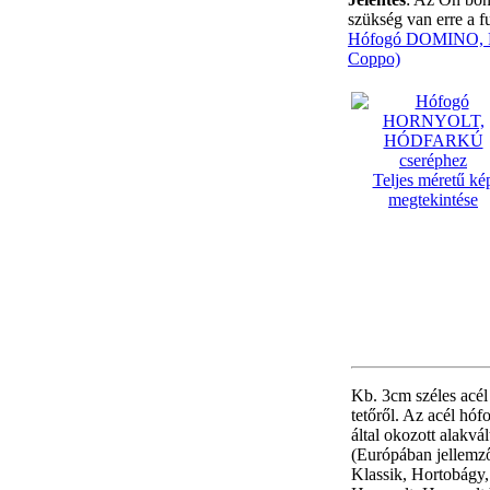
szükség van erre a f
Hófogó DOMINO, 
Coppo)
Teljes méretű ké
megtekintése
Kb. 3cm széles acél
tetőről. Az acél hó
által okozott alakvá
(Európában jellemz
Klassik, Hortobágy