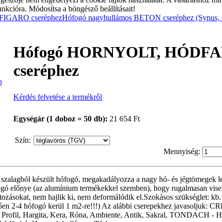
unkcióra. Módosítsa a böngésző beállításait!
FIGARO cseréphez
Hófogó nagyhullámos BETON cseréphez (Synus, G
Hófogó HORNYOLT, HÓDF
cseréphez
p
Kérdés felvetése a termékről
Egységár (1 doboz = 50 db):
21 654 Ft
Szín
:
Mennyiség:
 szalagból készült hófogó, megakadályozza a nagy hó- és jégtömegek l
fogó előnye (az alumínium termékekkel szemben), hogy rugalmasan visel
ltozásokat, nem hajlik ki, nem deformálódik el.Szokásos szükséglet: kb.
ően 2-4 hófogó kerül 1 m2-re!!!) Az alábbi cserepekhez javasoljuk: 
, Profil, Hargita, Kera, Róna, Ambiente, Antik, Sakral, TONDACH - H