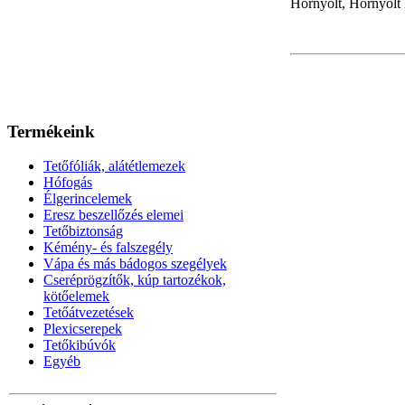
Hornyolt, Hornyolt 
Termékeink
Tetőfóliák, alátétlemezek
Hófogás
Élgerincelemek
Eresz beszellőzés elemei
Tetőbiztonság
Kémény- és falszegély
Vápa és más bádogos szegélyek
Cseréprögzítők, kúp tartozékok,
kötőelemek
Tetőátvezetések
Plexicserepek
Tetőkibúvók
Egyéb