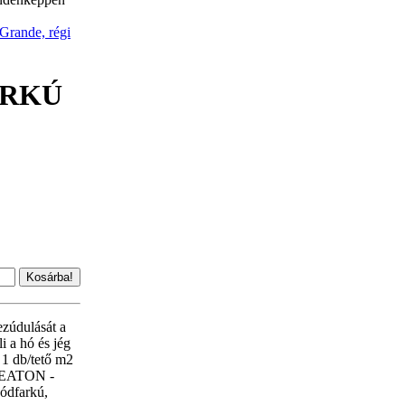
rande, régi
ARKÚ
ezúdulását a
i a hó és jég
 1 db/tető m2
CREATON -
ódfarkú,