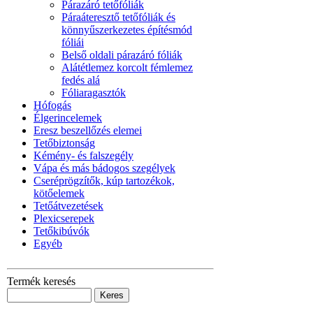
Párazáró tetőfóliák
Páraáteresztő tetőfóliák és
könnyűszerkezetes építésmód
fóliái
Belső oldali párazáró fóliák
Alátétlemez korcolt fémlemez
fedés alá
Fóliaragasztók
Hófogás
Élgerincelemek
Eresz beszellőzés elemei
Tetőbiztonság
Kémény- és falszegély
Vápa és más bádogos szegélyek
Cseréprögzítők, kúp tartozékok,
kötőelemek
Tetőátvezetések
Plexicserepek
Tetőkibúvók
Egyéb
Termék keresés