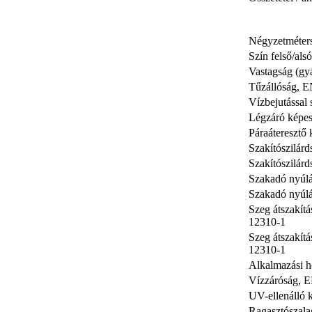
Négyzetméter
Szín felső/alsó
Vastagság (gy
Tűzállóság, 
Vízbejutással
Légzáró képe
Páraáteresztő
Szakítószilár
Szakítószilár
Szakadó nyúlá
Szakadó nyúlá
Szeg átszakít
12310-1
Szeg átszakítá
12310-1
Alkalmazási h
Vízzáróság, 
UV-ellenálló 
Ragasztószala