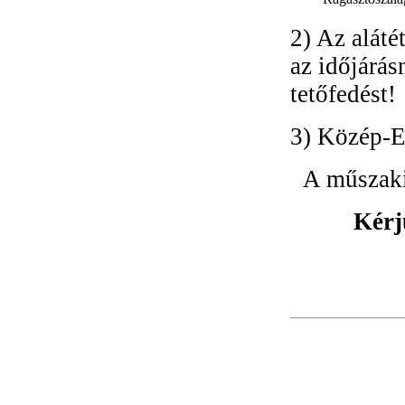
2) Az aláté
az időjárás
tetőfedést!
3) Közép-E
A műszaki
Kérj