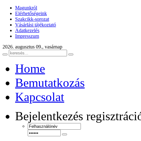
Magunkról
Elérhetőségeink
Szakcikk-sorozat
Vásárlási tájékoztató
Adatkezelés
Impresszum
2026. augusztus 09., vasárnap
Home
Bemutatkozás
Kapcsolat
Bejelentkezés
regisztráci