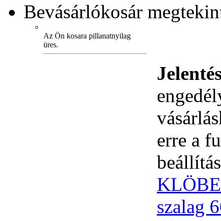
Bevásárlókosár
megtekint
Az Ön kosara pillanatnyilag
üres.
Jelenté
engedély
vásárlá
erre a 
beállítás
KLÖBER 
szalag