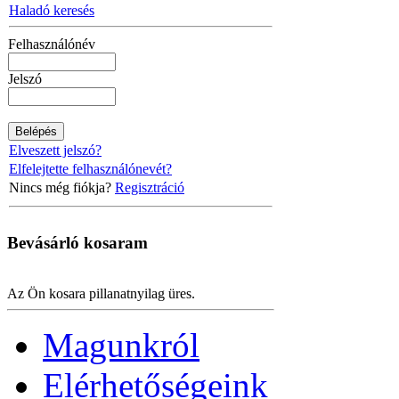
Haladó keresés
Felhasználónév
Jelszó
Elveszett jelszó?
Elfelejtette felhasználónevét?
Nincs még fiókja?
Regisztráció
Bevásárló
kosaram
Az Ön kosara pillanatnyilag üres.
Magunkról
Elérhetőségeink