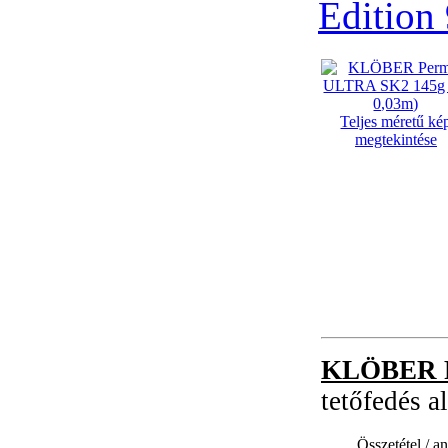
Edition
Teljes méretű ké
megtekintése
KLÖBER P
tetőfedés al
Összetétel / a