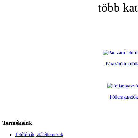
több kat
Párazáró tetőfól
Fóliaragasztók
Termékeink
Tetőfóliák, alátétlemezek