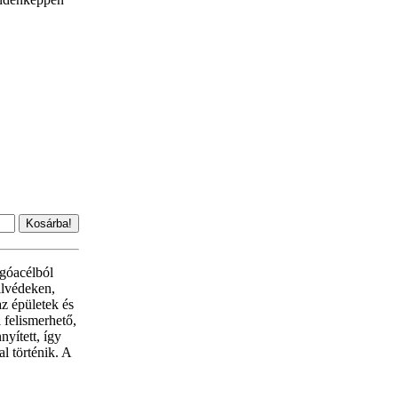
ugóacélból
llvédeken,
az épületek és
 felismerhető,
yített, így
l történik. A