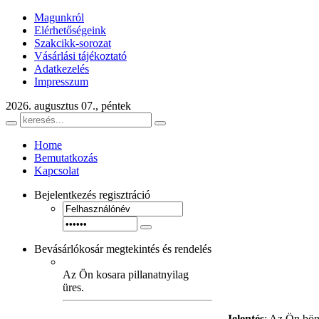
Magunkról
Elérhetőségeink
Szakcikk-sorozat
Vásárlási tájékoztató
Adatkezelés
Impresszum
2026. augusztus 07., péntek
Home
Bemutatkozás
Kapcsolat
Bejelentkezés
regisztráció
Bevásárlókosár
megtekintés és rendelés
Az Ön kosara pillanatnyilag
üres.
Jelentés
: Az Ön bön