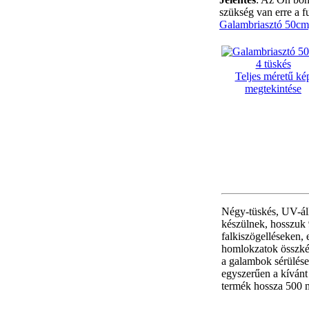
szükség van erre a f
Galambriasztó 50cm,
Teljes méretű ké
megtekintése
Négy-tüskés, UV-áll
készülnek, hosszuk
falkiszögelléseken, 
homlokzatok összkép
a galambok sérülése
egyszerűen a kívánt 
termék hossza 500 