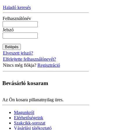
Haladó keresés
Felhasználónév
Jelszó
Elveszett jelszó?
Elfelejtette felhasználónevét?
Nincs még fiókja?
Regisztráció
Bevásárló
kosaram
Az Ön kosara pillanatnyilag üres.
Magunkról
Elérhetőségeink
Szakcikk-sorozat
Vásárlási tájékoztató