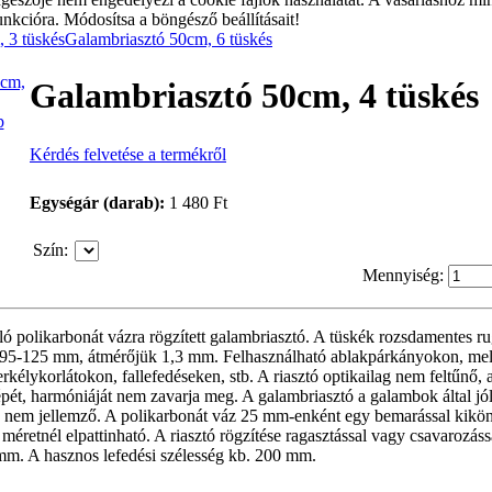
unkcióra. Módosítsa a böngésző beállításait!
 3 tüskés
Galambriasztó 50cm, 6 tüskés
Galambriasztó 50cm, 4 tüskés
p
Kérdés felvetése a termékről
Egységár (darab):
1 480 Ft
Szín
:
Mennyiség:
ó polikarbonát vázra rögzített galambriasztó. A tüskék rozsdamentes r
 95-125 mm, átmérőjük 1,3 mm. Felhasználható ablakpárkányokon, me
erkélykorlátokon, fallefedéseken, stb. A riasztó optikailag nem feltűnő, 
ét, harmóniáját nem zavarja meg. A galambriasztó a galambok által jól
 nem jellemző. A polikarbonát váz 25 mm-enként egy bemarással kikönn
méretnél elpattinható. A riasztó rögzítése ragasztással vagy csavarozássa
mm. A hasznos lefedési szélesség kb. 200 mm.