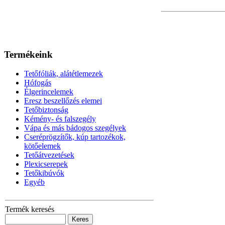
Termékeink
Tetőfóliák, alátétlemezek
Hófogás
Élgerincelemek
Eresz beszellőzés elemei
Tetőbiztonság
Kémény- és falszegély
Vápa és más bádogos szegélyek
Cseréprögzítők, kúp tartozékok,
kötőelemek
Tetőátvezetések
Plexicserepek
Tetőkibúvók
Egyéb
Termék keresés