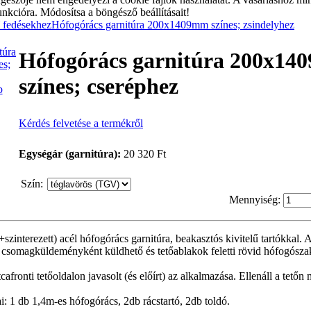
unkcióra. Módosítsa a böngésző beállításait!
fedésekhez
Hófogórács garnitúra 200x1409mm színes; zsindelyhez
Hófogórács garnitúra 200x1
színes; cseréphez
p
Kérdés felvetése a termékről
Egységár (garnitúra):
20 320 Ft
Szín
:
Mennyiség:
szinterezett) acél hófogórács garnitúra, beakasztós kivitelű tartókkal. A 
y csomagküldeményként küldhető és tetőablakok feletti rövid hófogósza
afronti tetőoldalon javasolt (és előírt) az alkalmazása. Ellenáll a tetőn
ai: 1 db 1,4m-es hófogórács, 2db rácstartó, 2db toldó.