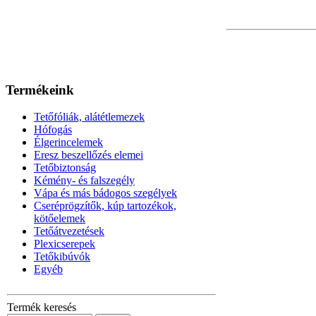
Termékeink
Tetőfóliák, alátétlemezek
Hófogás
Élgerincelemek
Eresz beszellőzés elemei
Tetőbiztonság
Kémény- és falszegély
Vápa és más bádogos szegélyek
Cseréprögzítők, kúp tartozékok,
kötőelemek
Tetőátvezetések
Plexicserepek
Tetőkibúvók
Egyéb
Termék keresés