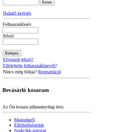
Haladó keresés
Felhasználónév
Jelszó
Elveszett jelszó?
Elfelejtette felhasználónevét?
Nincs még fiókja?
Regisztráció
Bevásárló
kosaram
Az Ön kosara pillanatnyilag üres.
Magunkról
Elérhetőségeink
Szakcikk-sorozat