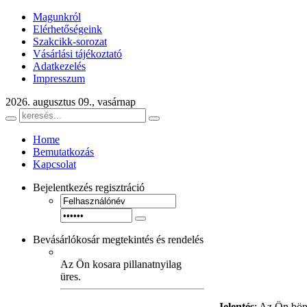
Magunkról
Elérhetőségeink
Szakcikk-sorozat
Vásárlási tájékoztató
Adatkezelés
Impresszum
2026. augusztus 09., vasárnap
Home
Bemutatkozás
Kapcsolat
Bejelentkezés
regisztráció
Bevásárlókosár
megtekintés és rendelés
Az Ön kosara pillanatnyilag
üres.
Jelentés
: Az Ön bön