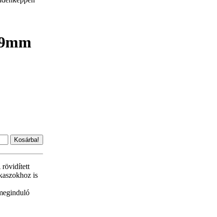
409mm
rövidített
kaszokhoz is
 meginduló