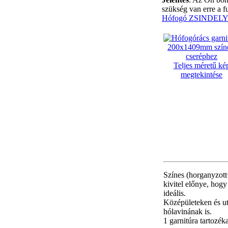
szükség van erre a f
Hófogó ZSINDELY 
Teljes méretű ké
megtekintése
Színes (horganyzott+
kivitel előnye, hog
ideális.
Középületeken és utc
hólavinának is.
1 garnitúra tartozék