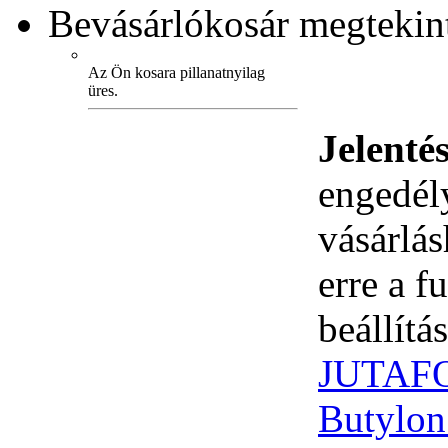
Bevásárlókosár
megtekint
Az Ön kosara pillanatnyilag
üres.
Jelenté
engedély
vásárlá
erre a 
beállítás
JUTAF
Butylon