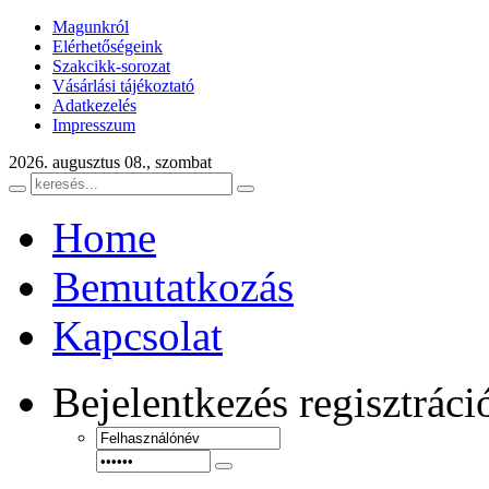
Magunkról
Elérhetőségeink
Szakcikk-sorozat
Vásárlási tájékoztató
Adatkezelés
Impresszum
2026. augusztus 08., szombat
Home
Bemutatkozás
Kapcsolat
Bejelentkezés
regisztráci