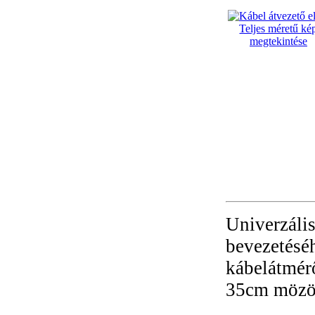
Teljes méretű ké
megtekintése
Univerzális
bevezetéséh
kábelátmérő
35cm mözöt