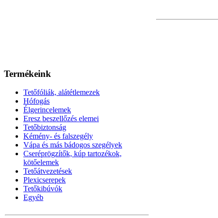
Termékeink
Tetőfóliák, alátétlemezek
Hófogás
Élgerincelemek
Eresz beszellőzés elemei
Tetőbiztonság
Kémény- és falszegély
Vápa és más bádogos szegélyek
Cseréprögzítők, kúp tartozékok,
kötőelemek
Tetőátvezetések
Plexicserepek
Tetőkibúvók
Egyéb