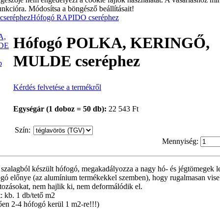
unkcióra. Módosítsa a böngésző beállításait!
seréphez
Hófogó RAPIDO cseréphez
Hófogó POLKA, KERINGŐ,
MULDE cseréphez
p
Kérdés felvetése a termékről
Egységár (1 doboz = 50 db):
22 543 Ft
Szín
:
Mennyiség:
 szalagból készült hófogó, megakadályozza a nagy hó- és jégtömegek l
fogó előnye (az alumínium termékekkel szemben), hogy rugalmasan visel
ltozásokat, nem hajlik ki, nem deformálódik el.
: kb. 1 db/tető m2
en 2-4 hófogó kerül 1 m2-re!!!)