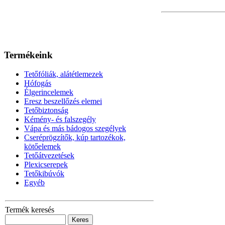
Termékeink
Tetőfóliák, alátétlemezek
Hófogás
Élgerincelemek
Eresz beszellőzés elemei
Tetőbiztonság
Kémény- és falszegély
Vápa és más bádogos szegélyek
Cseréprögzítők, kúp tartozékok,
kötőelemek
Tetőátvezetések
Plexicserepek
Tetőkibúvók
Egyéb
Termék keresés