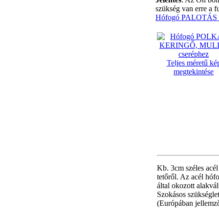
szükség van erre a f
Hófogó PALOTÁS c
Teljes méretű ké
megtekintése
Kb. 3cm széles acél
tetőről. Az acél hó
által okozott alakvá
Szokásos szükséglet
(Európában jellemző