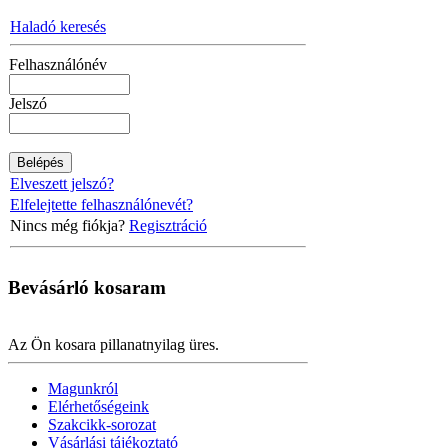
Haladó keresés
Felhasználónév
Jelszó
Elveszett jelszó?
Elfelejtette felhasználónevét?
Nincs még fiókja?
Regisztráció
Bevásárló
kosaram
Az Ön kosara pillanatnyilag üres.
Magunkról
Elérhetőségeink
Szakcikk-sorozat
Vásárlási tájékoztató