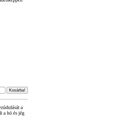
ezúdulását a
i a hó és jég