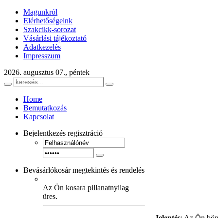
Magunkról
Elérhetőségeink
Szakcikk-sorozat
Vásárlási tájékoztató
Adatkezelés
Impresszum
2026. augusztus 07., péntek
Home
Bemutatkozás
Kapcsolat
Bejelentkezés
regisztráció
Bevásárlókosár
megtekintés és rendelés
Az Ön kosara pillanatnyilag
üres.
Jelentés
: Az Ön bön