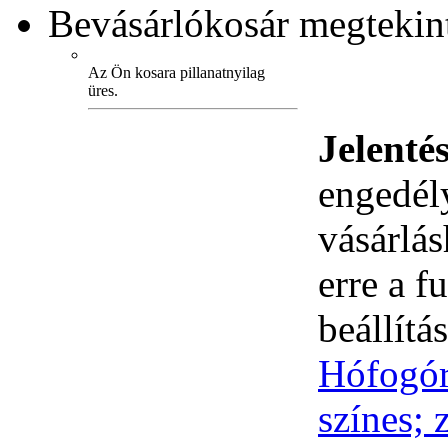
Bevásárlókosár
megtekint
Az Ön kosara pillanatnyilag
üres.
Jelenté
engedély
vásárlá
erre a 
beállítás
Hófogór
színes; 