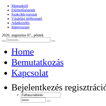
Magunkról
Elérhetőségeink
Szakcikk-sorozat
Vásárlási tájékoztató
Adatkezelés
Impresszum
2026. augusztus 07., péntek
Home
Bemutatkozás
Kapcsolat
Bejelentkezés
regisztráci