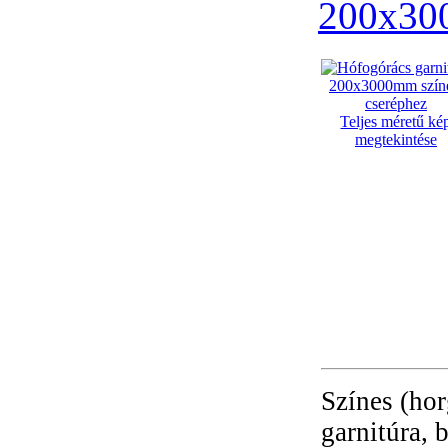
200x300
Teljes méretű ké
megtekintése
Színes (hor
garnitúra, 