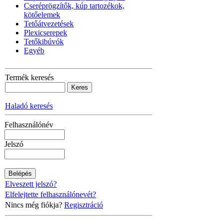
Cseréprögzítők, kúp tartozékok,
kötőelemek
Tetőátvezetések
Plexicserepek
Tetőkibúvók
Egyéb
Termék keresés
Haladó keresés
Felhasználónév
Jelszó
Elveszett jelszó?
Elfelejtette felhasználónevét?
Nincs még fiókja?
Regisztráció