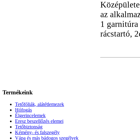
Középületek
az alkalmaz
1 garnitúra
rácstartó, 
Termékeink
Tetőfóliák, alátétlemezek
Hófogás
Élgerincelemek
Eresz beszellőzés elemei
Tetőbiztonság
Kémény- és falszegély
Vápa és más bádogos szegélyek