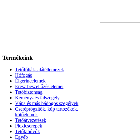
Termékeink
Tetőfóliák, alátétlemezek
Hófogás
Élgerincelemek
Eresz beszellőzés elemei
Tetőbiztonság
Kémény- és falszegély
Vápa és más bádogos szegélyek
Cseréprögzítők, kúp tartozékok,
kötőelemek
Tetőátvezetések
Plexicserepek
Tetőkibúvók
Egyéb