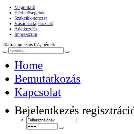
Magunkról
Elérhetőségeink
Szakcikk-sorozat
Vásárlási tájékoztató
Adatkezelés
Impresszum
2026. augusztus 07., péntek
Home
Bemutatkozás
Kapcsolat
Bejelentkezés
regisztráci