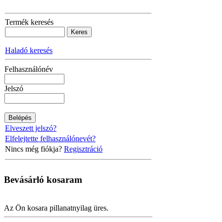
Termék keresés
Haladó keresés
Felhasználónév
Jelszó
Elveszett jelszó?
Elfelejtette felhasználónevét?
Nincs még fiókja?
Regisztráció
Bevásárló
kosaram
Az Ön kosara pillanatnyilag üres.