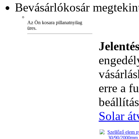
Bevásárlókosár
megtekint
Az Ön kosara pillanatnyilag
üres.
Jelenté
engedély
vásárlá
erre a 
beállítás
Solar át