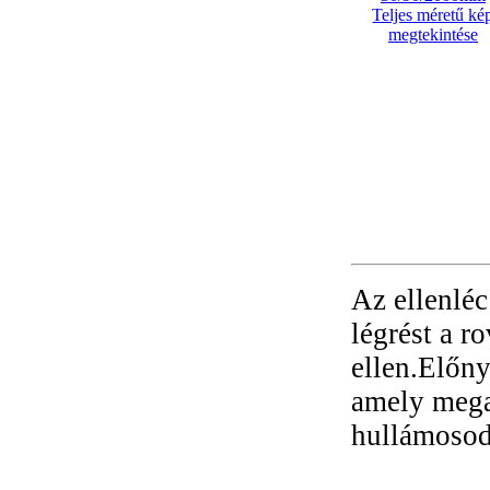
Teljes méretű ké
megtekintése
Az ellenléc 
légrést a r
ellen.Előny
amely mega
hullámosod