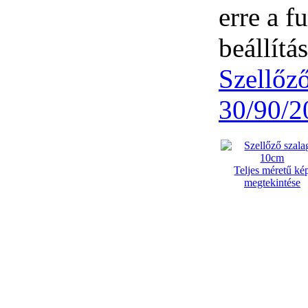
erre a 
beállítás
Szellőz
30/90/
Teljes méretű ké
megtekintése