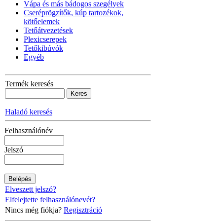
Vápa és más bádogos szegélyek
Cseréprögzítők, kúp tartozékok,
kötőelemek
Tetőátvezetések
Plexicserepek
Tetőkibúvók
Egyéb
Termék keresés
Haladó keresés
Felhasználónév
Jelszó
Elveszett jelszó?
Elfelejtette felhasználónevét?
Nincs még fiókja?
Regisztráció