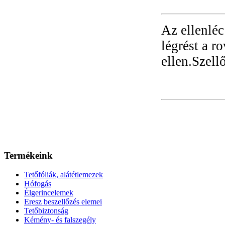
Az ellenléc 
légrést a r
ellen.Szell
Termékeink
Tetőfóliák, alátétlemezek
Hófogás
Élgerincelemek
Eresz beszellőzés elemei
Tetőbiztonság
Kémény- és falszegély