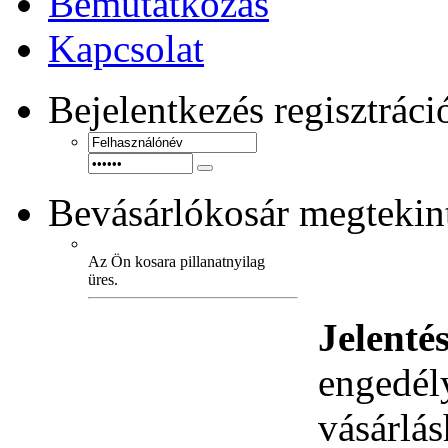
Bemutatkozás
Kapcsolat
Bejelentkezés
regisztráci
Bevásárlókosár
megtekint
Az Ön kosara pillanatnyilag
üres.
Jelenté
engedély
vásárlá