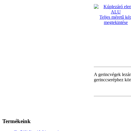
Teljes méretű ké
megtekintése
A gerincvégek lezár
gerinccseréphez kön
Termékeink