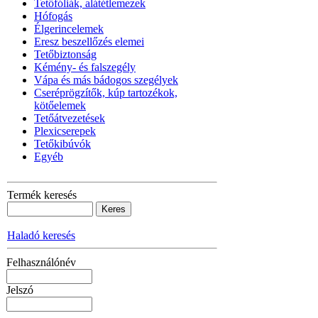
Tetőfóliák, alátétlemezek
Hófogás
Élgerincelemek
Eresz beszellőzés elemei
Tetőbiztonság
Kémény- és falszegély
Vápa és más bádogos szegélyek
Cseréprögzítők, kúp tartozékok,
kötőelemek
Tetőátvezetések
Plexicserepek
Tetőkibúvók
Egyéb
Termék keresés
Haladó keresés
Felhasználónév
Jelszó