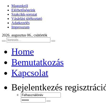
Magunkról
Elérhetőségeink
Szakcikk-sorozat
Vásárlási tájékoztató
Adatkezelés
Impresszum
2026. augusztus 06., csütörtök
Home
Bemutatkozás
Kapcsolat
Bejelentkezés
regisztráci