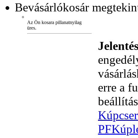
Bevásárlókosár
megtekint
Az Ön kosara pillanatnyilag
üres.
Jelenté
engedély
vásárlá
erre a 
beállítás
Kúpcse
PF
Kúpl