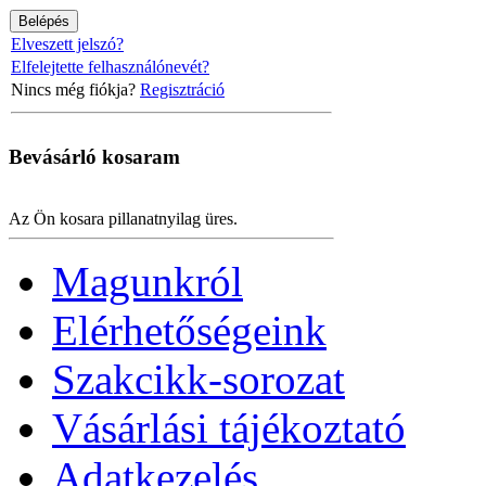
Elveszett jelszó?
Elfelejtette felhasználónevét?
Nincs még fiókja?
Regisztráció
Bevásárló
kosaram
Az Ön kosara pillanatnyilag üres.
Magunkról
Elérhetőségeink
Szakcikk-sorozat
Vásárlási tájékoztató
Adatkezelés