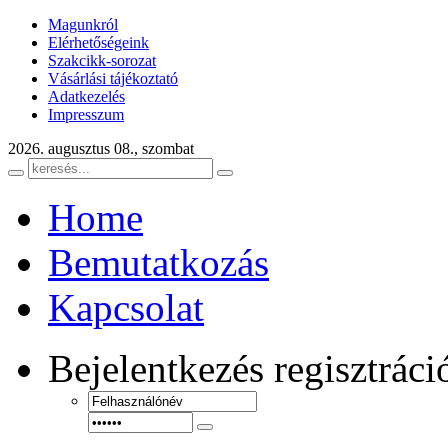
Magunkról
Elérhetőségeink
Szakcikk-sorozat
Vásárlási tájékoztató
Adatkezelés
Impresszum
2026. augusztus 08., szombat
Home
Bemutatkozás
Kapcsolat
Bejelentkezés
regisztráci