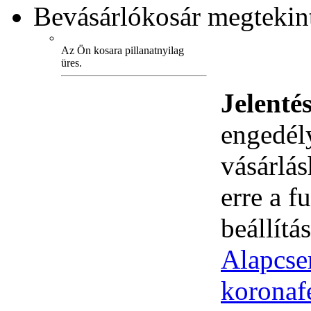
Bevásárlókosár
megtekint
Az Ön kosara pillanatnyilag
üres.
Jelenté
engedély
vásárlá
erre a 
beállítás
Alapcse
koronaf