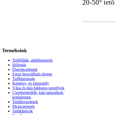
20-50° tető
Termékeink
Tetőfóliák, alátétlemezek
Hófogás
Élgerincelemek
Eresz beszellőzés elemei
Tetőbiztonság
Kémény- és falszegély
Vápa és más bádogos szegélyek
Cseréprögzítők, kúp tartozékok,
kötőelemek
Tetőátvezetések
Plexicserepek
Tetőkibúvók