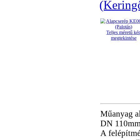
(Kering
Teljes méretű ké
megtekintése
Műanyag al
DN 110mm-e
A felépítm