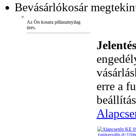
Bevásárlókosár
megtekint
Az Ön kosara pillanatnyilag
üres.
Jelenté
engedély
vásárlá
erre a 
beállítás
Alapcse