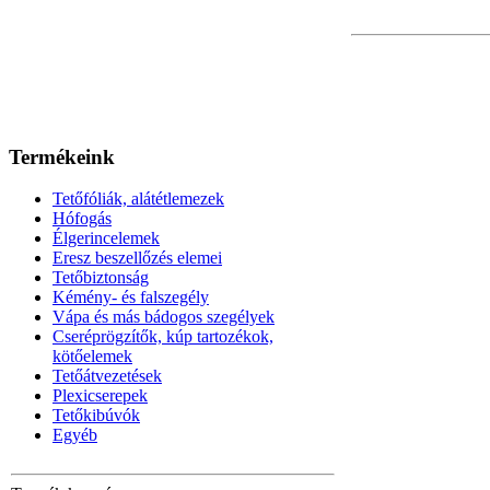
Termékeink
Tetőfóliák, alátétlemezek
Hófogás
Élgerincelemek
Eresz beszellőzés elemei
Tetőbiztonság
Kémény- és falszegély
Vápa és más bádogos szegélyek
Cseréprögzítők, kúp tartozékok,
kötőelemek
Tetőátvezetések
Plexicserepek
Tetőkibúvók
Egyéb