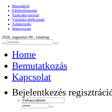
Magunkról
Elérhetőségeink
Szakcikk-sorozat
Vásárlási tájékoztató
Adatkezelés
Impresszum
2026. augusztus 09., vasárnap
Home
Bemutatkozás
Kapcsolat
Bejelentkezés
regisztráci