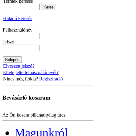
Termék keresés
Haladó keresés
Felhasználónév
Jelszó
Elveszett jelszó?
Elfelejtette felhasználónevét?
Nincs még fiókja?
Regisztráció
Bevásárló
kosaram
Az Ön kosara pillanatnyilag üres.
Magunkról