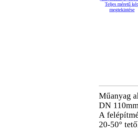
Teljes méretű ké
megtekintése
Műanyag al
DN 110mm-e
A felépítm
20-50° tető