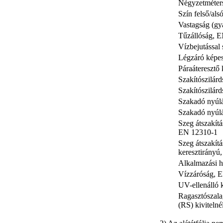
Négyzetméter
Szín felső/alsó
Vastagság (gy
Tűzállóság, 
Vízbejutással
Légzáró képe
Páraáteresztő
Szakítószilár
Szakítószilár
Szakadó nyúlá
Szakadó nyúlá
Szeg átszakítá
EN 12310-1
Szeg átszakítá
keresztirányú
Alkalmazási h
Vízzáróság, 
UV-ellenálló 
Ragasztószala
(RS) kivitelné