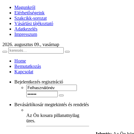
Magunkról
Elérhetőségeink
Szakcikk-sorozat
Vásárlási tájékoztató
Adatkezelés
Impresszum
2026. augusztus 09., vasárnap
Home
Bemutatkozás
Kapcsolat
Bejelentkezés
regisztráció
Bevásárlókosár
megtekintés és rendelés
Az Ön kosara pillanatnyilag
üres.
Jelentés
: Az Ön bön