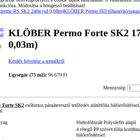
unkcióra. Módosítsa a böngésző beállításait!
reme RS SK2 240g (sd 0,08m)
KLÖBER Permo HD fóliajavító/ragasz
KLÖBER Permo Forte SK2 17
0,03m)
p
Kérdés felvetése a termékről
Egységár (75 m2):
96 679 Ft
Mennyiség:
Forte SK2
esőbiztos páraáteresztő tetőfedés alátétfólia hálóerősítéssel
al
nyag
Hidrofóbizált Polyolefin alapú
4 rétegű PP szövet-fólia kombin
hálóerősítéssel