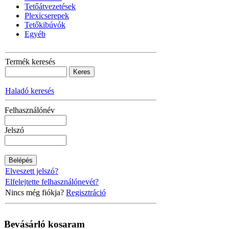
Tetőátvezetések
Plexicserepek
Tetőkibúvók
Egyéb
Termék keresés
Haladó keresés
Felhasználónév
Jelszó
Elveszett jelszó?
Elfelejtette felhasználónevét?
Nincs még fiókja?
Regisztráció
Bevásárló
kosaram