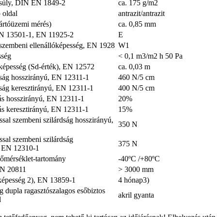
súly, DIN EN 1849-2
ca. 175 g/m2
 oldal
antrazit/antrazit
ártóüzemi mérés)
ca. 0,85 mm
EN 13501-1, EN 11925-2
E
 szembeni ellenállóképesség, EN 1928
W1
sség
< 0,1 m3/m2 h 50 Pa
 képesség (Sd-érték), EN 12572
ca. 0,03 m
dság hosszirányú, EN 12311-1
460 N/5 cm
dság keresztirányú, EN 12311-1
400 N/5 cm
s hosszirányú, EN 12311-1
20%
s keresztirányú, EN 12311-1
15%
ssal szembeni szilárdság hosszirányú,
350 N
ssal szembeni szilárdság
375 N
, EN 12310-1
őmérséklet-tartomány
-40ºC /+80ºC
EN 20811
> 3000 mm
képesség 2), EN 13859-1
4 hónap3)
g dupla ragasztószalagos esőbiztos
akril gyanta
l