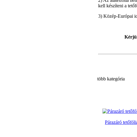
2) Az alátétfólia ne
kell készíteni a tető
3) Közép-Európai id
Kérjü
több kategória
Párazáró tetőfól