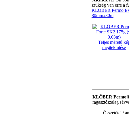
szükség van erre a f
KLÖBER Permo Ext
80mmx30m
Teljes méretű ké
megtekintése
KLÖBER Permo® 
ragasztószalag sávv
Összetétel / a