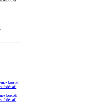
 mielőbb el
.
mez korcolt
z fedés alá