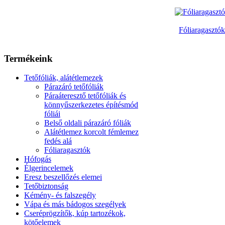
Fóliaragasztók
Termékeink
Tetőfóliák, alátétlemezek
Párazáró tetőfóliák
Páraáteresztő tetőfóliák és
könnyűszerkezetes építésmód
fóliái
Belső oldali párazáró fóliák
Alátétlemez korcolt fémlemez
fedés alá
Fóliaragasztók
Hófogás
Élgerincelemek
Eresz beszellőzés elemei
Tetőbiztonság
Kémény- és falszegély
Vápa és más bádogos szegélyek
Cseréprögzítők, kúp tartozékok,
kötőelemek