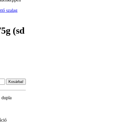
tó szalag
5g (sd
, dupla
áció