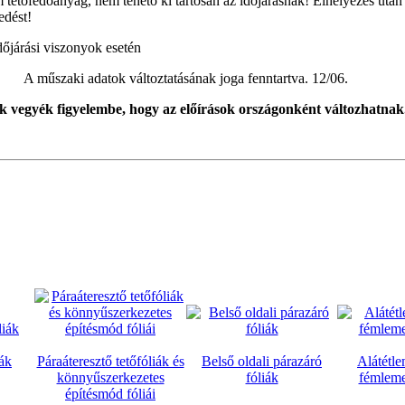
m tetőfedőanyag, nem tehető ki tartósan az időjárásnak! Elhelyezés után
fedést!
őjárási viszonyok esetén
A műszaki adatok változtatásának joga fenntartva. 12/06.
k vegyék figyelembe, hogy az előírások országonként változhatnak
iák
Páraáteresztő tetőfóliák és
Belső oldali párazáró
Alátétle
könnyűszerkezetes
fóliák
fémleme
építésmód fóliái