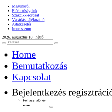
Magunkról
Elérhetőségeink
Szakcikk-sorozat
Vásárlási tájékoztató
Adatkezelés
Impresszum
2026. augusztus 10., hétfő
Home
Bemutatkozás
Kapcsolat
Bejelentkezés
regisztráci