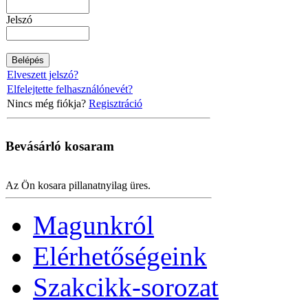
Jelszó
Elveszett jelszó?
Elfelejtette felhasználónevét?
Nincs még fiókja?
Regisztráció
Bevásárló
kosaram
Az Ön kosara pillanatnyilag üres.
Magunkról
Elérhetőségeink
Szakcikk-sorozat