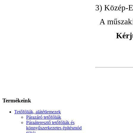
3) Közép-E
A műszaki
Kérj
Termékeink
Tetőfóliák, alátétlemezek
Párazáró tetőfóliák
Páraáteresztő tetőfóliák és
könnyűszerkezetes építésmód