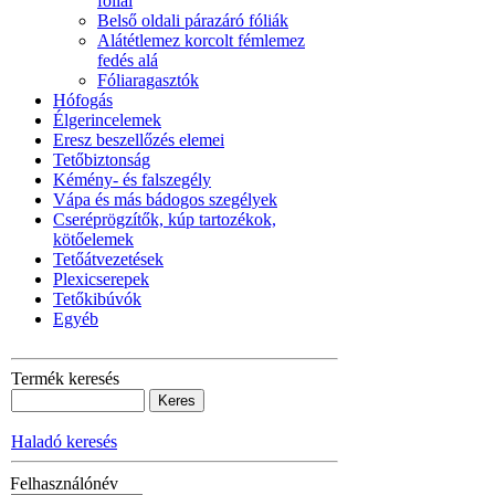
fóliái
Belső oldali párazáró fóliák
Alátétlemez korcolt fémlemez
fedés alá
Fóliaragasztók
Hófogás
Élgerincelemek
Eresz beszellőzés elemei
Tetőbiztonság
Kémény- és falszegély
Vápa és más bádogos szegélyek
Cseréprögzítők, kúp tartozékok,
kötőelemek
Tetőátvezetések
Plexicserepek
Tetőkibúvók
Egyéb
Termék keresés
Haladó keresés
Felhasználónév