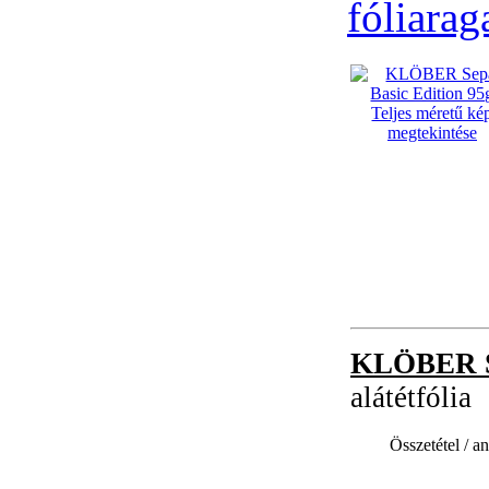
fóliara
Teljes méretű ké
megtekintése
KLÖBER Se
alátétfólia
Összetétel / a