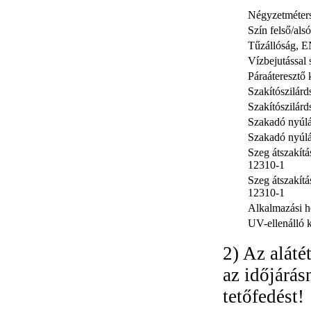
Négyzetméter
Szín felső/alsó
Tűzállóság, 
Vízbejutással
Páraáteresztő
Szakítószilár
Szakítószilár
Szakadó nyúlá
Szakadó nyúlá
Szeg átszakít
12310-1
Szeg átszakítá
12310-1
Alkalmazási h
UV-ellenálló 
2) Az aláté
az időjárás
tetőfedést!