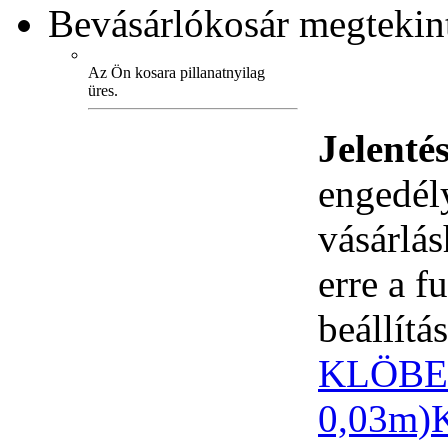
Bevásárlókosár
megtekint
Az Ön kosara pillanatnyilag
üres.
Jelenté
engedély
vásárlá
erre a 
beállítás
KLÖBER
0,03m)