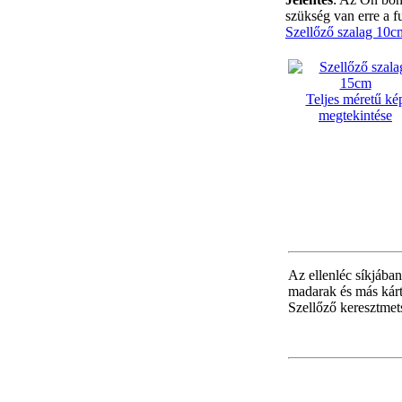
szükség van erre a f
Szellőző szalag 10c
Teljes méretű ké
megtekintése
Az ellenléc síkjában 
madarak és más kárt
Szellőző keresztmet