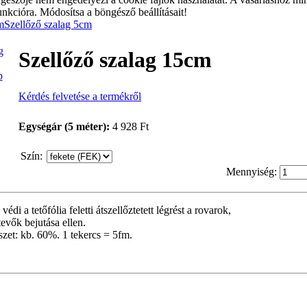
unkcióra. Módosítsa a böngésző beállításait!
m
Szellőző szalag 5cm
Szellőző szalag 15cm
p
Kérdés felvetése a termékről
Egységár (5 méter):
4 928 Ft
Szín
:
Mennyiség:
védi a tetőfólia feletti átszellőztetett légrést a rovarok,
evők bejutása ellen.
szet: kb. 60%. 1 tekercs = 5fm.