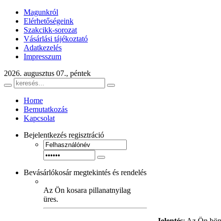
Magunkról
Elérhetőségeink
Szakcikk-sorozat
Vásárlási tájékoztató
Adatkezelés
Impresszum
2026. augusztus 07., péntek
Home
Bemutatkozás
Kapcsolat
Bejelentkezés
regisztráció
Bevásárlókosár
megtekintés és rendelés
Az Ön kosara pillanatnyilag
üres.
Jelentés
: Az Ön bön