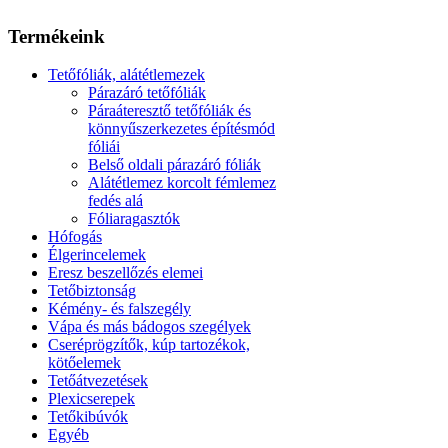
Termékeink
Tetőfóliák, alátétlemezek
Párazáró tetőfóliák
Páraáteresztő tetőfóliák és
könnyűszerkezetes építésmód
fóliái
Belső oldali párazáró fóliák
Alátétlemez korcolt fémlemez
fedés alá
Fóliaragasztók
Hófogás
Élgerincelemek
Eresz beszellőzés elemei
Tetőbiztonság
Kémény- és falszegély
Vápa és más bádogos szegélyek
Cseréprögzítők, kúp tartozékok,
kötőelemek
Tetőátvezetések
Plexicserepek
Tetőkibúvók
Egyéb