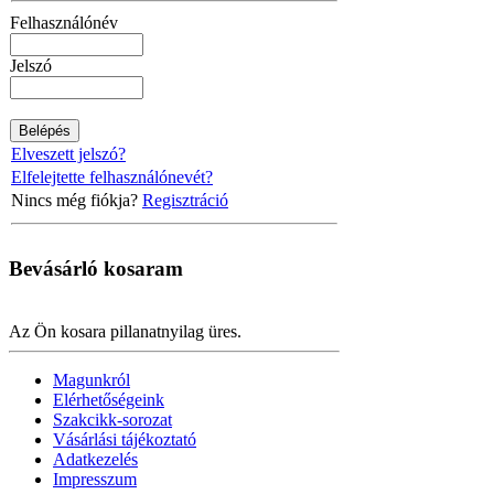
Felhasználónév
Jelszó
Elveszett jelszó?
Elfelejtette felhasználónevét?
Nincs még fiókja?
Regisztráció
Bevásárló
kosaram
Az Ön kosara pillanatnyilag üres.
Magunkról
Elérhetőségeink
Szakcikk-sorozat
Vásárlási tájékoztató
Adatkezelés
Impresszum