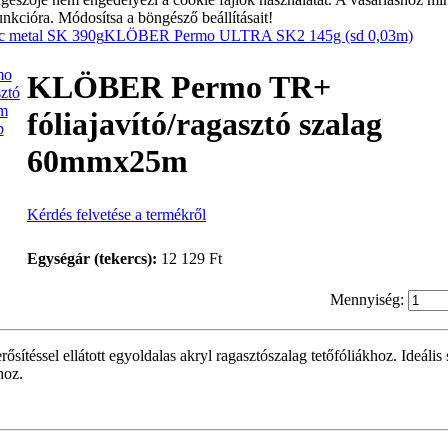
unkcióra. Módosítsa a böngésző beállításait!
 metal SK 390g
KLÖBER Permo ULTRA SK2 145g (sd 0,03m)
KLÖBER Permo TR+
fóliajavító/ragasztó szalag
p
60mmx25m
Kérdés felvetése a termékről
Egységár (tekercs):
12 129 Ft
Mennyiség:
ősítéssel ellátott egyoldalas akryl ragasztószalag tetőfóliákhoz. Ideális 
hoz.