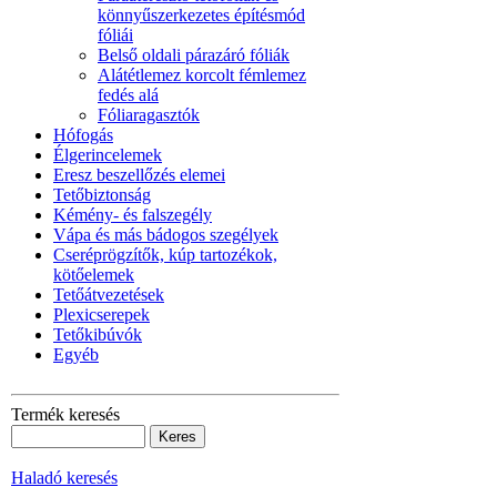
könnyűszerkezetes építésmód
fóliái
Belső oldali párazáró fóliák
Alátétlemez korcolt fémlemez
fedés alá
Fóliaragasztók
Hófogás
Élgerincelemek
Eresz beszellőzés elemei
Tetőbiztonság
Kémény- és falszegély
Vápa és más bádogos szegélyek
Cseréprögzítők, kúp tartozékok,
kötőelemek
Tetőátvezetések
Plexicserepek
Tetőkibúvók
Egyéb
Termék keresés
Haladó keresés